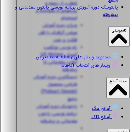
شغلی، از رزومه و
پایتونیک
دوره آموزش برنامه نویسی پایتون مقدماتی و
پورتفولیو تا مصاحبه و
پیشرفته
استخدام
ویزارد
دوره آموزش
کامیونیتی
موشن گرافیک با افتر
افکت و بلندر
راه نویس
بوتکمپ
آموزش UX Writing
مجموعه وبینار های case study دیزاین
آنلاین مقدماتی تا
وبینار های انتخاب آگاهانه
پیشرفته
دیسکاوری
دوره آموزش
مجله آمانج
طراحی محصول
(Prdouct Design)
جامع
پایتونیک
دوره آموزش
آمانج مگ
برنامه نویسی پایتون
آمانج تاک
مقدماتی و پیشرفته