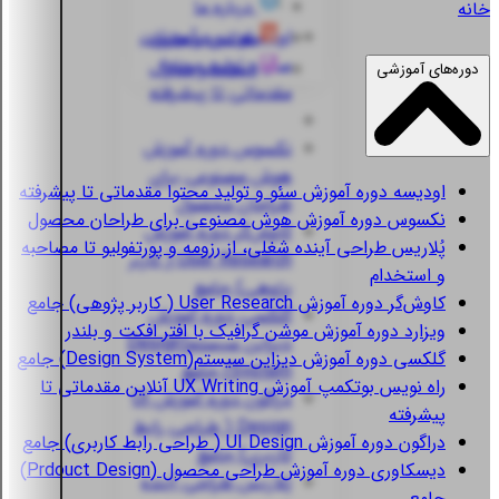
درباره ما
خانه
اودیسه
دوره آموزش
قوانین و مقررات
سئو و تولید محتوا
استعلام مدارک
دوره‌های آموزشی
مقدماتی تا پیشرفته
نکسوس
دوره آموزش
هوش مصنوعی برای
اودیسه
دوره آموزش سئو و تولید محتوا مقدماتی تا پیشرفته
طراحان محصول
نکسوس
دوره آموزش هوش مصنوعی برای طراحان محصول
کاوش‌گر
دوره آموزش
پُلاریس
طراحی آینده شغلی، از رزومه و پورتفولیو تا مصاحبه
User Research ( کاربر
و استخدام
پژوهی) جامع
کاوش‌گر
دوره آموزش User Research ( کاربر پژوهی) جامع
گلکسی
دوره آموزش
ویزارد
دوره آموزش موشن گرافیک با افتر افکت و بلندر
دیزاین سیستم(Design
گلکسی
دوره آموزش دیزاین سیستم(Design System) جامع
System) جامع
راه نویس
بوتکمپ آموزش UX Writing آنلاین مقدماتی تا
دراگون
دوره آموزش UI
پیشرفته
Design ( طراحی رابط
دراگون
دوره آموزش UI Design ( طراحی رابط کاربری) جامع
کاربری) جامع
دیسکاوری
دوره آموزش طراحی محصول (Prdouct Design)
پُلاریس
طراحی آینده
جامع