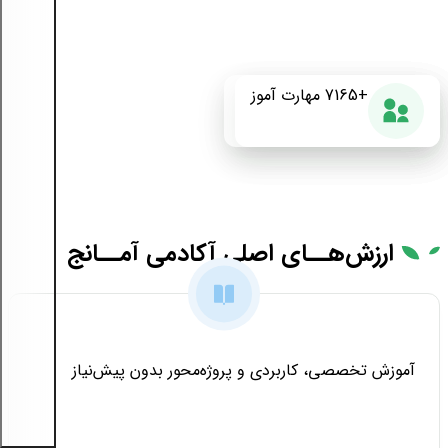
+175
+7165
87%
مهارت آموز
دوره آموزشی
رضایت از دوره
ارزش‌هــای
اصلی آکادمی آمــانج
آموزش تخصصی، کاربردی و پروژه‌محور بدون پیش‌نیاز