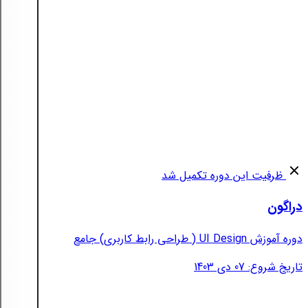
ظرفیت این دوره تکمیل شد
دراگون
دوره آموزش UI Design ( طراحی رابط کاربری) جامع
تاریخ شروع: 07 دی 1403