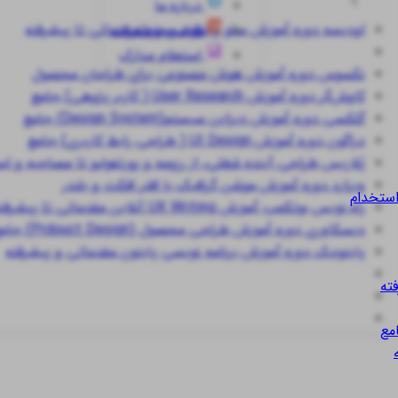
درباره ما
اودیسه
دوره آموزش سئو و تولید محتوا مقدماتی تا پیشرفته
قوانین و مقررات
استعلام مدارک
نکسوس
دوره آموزش هوش مصنوعی برای طراحان محصول
کاوش‌گر
دوره آموزش User Research ( کاربر پژوهی) جامع
گلکسی
دوره آموزش دیزاین سیستم(Design System) جامع
دراگون
دوره آموزش UI Design ( طراحی رابط کاربری) جامع
پُلاریس
طراحی آینده شغلی، از رزومه و پورتفولیو تا مصاحبه و ا
ویزارد
دوره آموزش موشن گرافیک با افتر افکت و بلندر
استخدام
راه نویس
بوتکمپ آموزش UX Writing آنلاین مقدماتی تا پیشرفته
دیسکاوری
دوره آموزش طراحی محصول (Prdouct Design) جامع
پایتونیک
دوره آموزش برنامه نویسی پایتون مقدماتی و پیشرفته