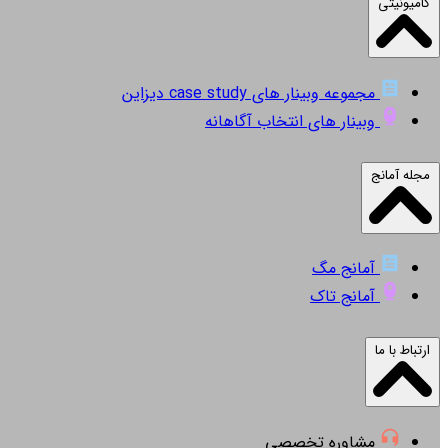
کامیونیتی
مجموعه وبینار های case study دیزاین
وبینار های انتخاب آگاهانه
مجله آمانج
آمانج مگ
آمانج تاک
ارتباط با ما
مشاوره تخصصی