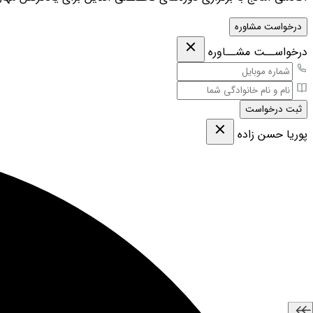
درخواست مشاوره
درخواســت مشــاوره
ثبت درخواست
پوریا حسن زاده