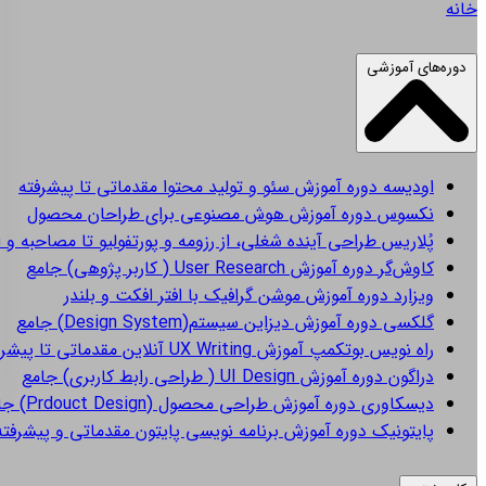
خانه
دوره‌های آموزشی
اودیسه
دوره آموزش سئو و تولید محتوا مقدماتی تا پیشرفته
نکسوس
دوره آموزش هوش مصنوعی برای طراحان محصول
پُلاریس
طراحی آینده شغلی، از رزومه و پورتفولیو تا مصاحبه و 
کاوش‌گر
دوره آموزش User Research ( کاربر پژوهی) جامع
ویزارد
دوره آموزش موشن گرافیک با افتر افکت و بلندر
گلکسی
دوره آموزش دیزاین سیستم(Design System) جامع
راه نویس
بوتکمپ آموزش UX Writing آنلاین مقدماتی تا پیشرفته
دراگون
دوره آموزش UI Design ( طراحی رابط کاربری) جامع
دیسکاوری
دوره آموزش طراحی محصول (Prdouct Design) جامع
پایتونیک
دوره آموزش برنامه نویسی پایتون مقدماتی و پیشرفته