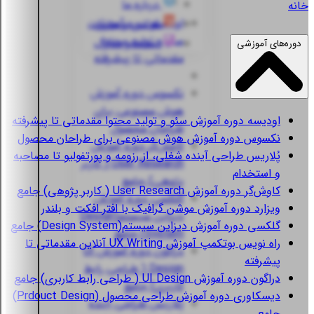
درباره ما
خانه
اودیسه
دوره آموزش
قوانین و مقررات
سئو و تولید محتوا
استعلام مدارک
دوره‌های آموزشی
مقدماتی تا پیشرفته
نکسوس
دوره آموزش
هوش مصنوعی برای
اودیسه
دوره آموزش سئو و تولید محتوا مقدماتی تا پیشرفته
طراحان محصول
نکسوس
دوره آموزش هوش مصنوعی برای طراحان محصول
کاوش‌گر
دوره آموزش
پُلاریس
طراحی آینده شغلی، از رزومه و پورتفولیو تا مصاحبه
User Research ( کاربر
و استخدام
پژوهی) جامع
کاوش‌گر
دوره آموزش User Research ( کاربر پژوهی) جامع
گلکسی
دوره آموزش
ویزارد
دوره آموزش موشن گرافیک با افتر افکت و بلندر
دیزاین سیستم(Design
گلکسی
دوره آموزش دیزاین سیستم(Design System) جامع
System) جامع
راه نویس
بوتکمپ آموزش UX Writing آنلاین مقدماتی تا
دراگون
دوره آموزش UI
پیشرفته
Design ( طراحی رابط
دراگون
دوره آموزش UI Design ( طراحی رابط کاربری) جامع
کاربری) جامع
دیسکاوری
دوره آموزش طراحی محصول (Prdouct Design)
پُلاریس
طراحی آینده
جامع