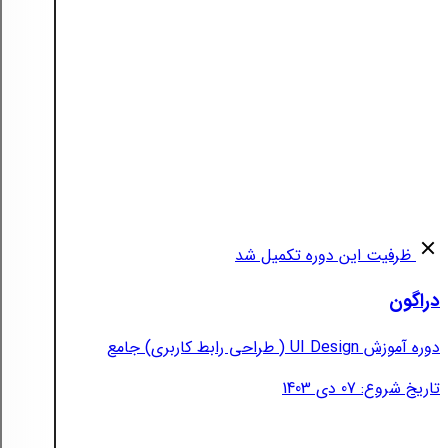
ظرفیت این دوره تکمیل شد
دراگون
دوره آموزش UI Design ( طراحی رابط کاربری) جامع
تاریخ شروع: 07 دی 1403