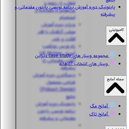
شغلی، از رزومه و
پایتونیک
دوره آموزش برنامه نویسی پایتون مقدماتی و
پورتفولیو تا مصاحبه و
پیشرفته
استخدام
ویزارد
دوره آموزش
کامیونیتی
موشن گرافیک با افتر
افکت و بلندر
راه نویس
بوتکمپ
آموزش UX Writing
مجموعه وبینار های case study دیزاین
آنلاین مقدماتی تا
وبینار های انتخاب آگاهانه
پیشرفته
دیسکاوری
دوره آموزش
مجله آمانج
طراحی محصول
(Prdouct Design)
جامع
پایتونیک
دوره آموزش
آمانج مگ
برنامه نویسی پایتون
آمانج تاک
مقدماتی و پیشرفته