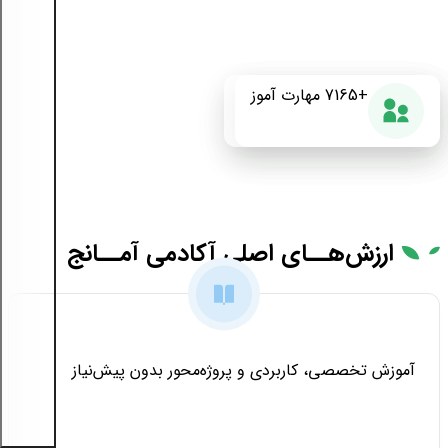
+175
+7165
87%
مهارت آموز
دوره آموزشی
رضایت از دوره
ارزش‌هــای
اصلی آکادمی آمــانج
آموزش تخصصی، کاربردی و پروژه‌محور بدون پیش‌نیاز