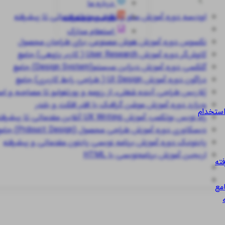
درباره ما
اودیسه
دوره آموزش سئو و تولید محتوا مقدماتی تا پیشرفته
قوانین و مقررات
استعلام مدارک
نکسوس
دوره آموزش هوش مصنوعی برای طراحان محصول
کاوش‌گر
دوره آموزش User Research ( کاربر پژوهی) جامع
گلکسی
دوره آموزش دیزاین سیستم(Design System) جامع
دراگون
دوره آموزش UI Design ( طراحی رابط کاربری) جامع
پُلاریس
طراحی آینده شغلی، از رزومه و پورتفولیو تا مصاحبه و ا
ویزارد
دوره آموزش موشن گرافیک با افتر افکت و بلندر
استخدام
راه نویس
بوتکمپ آموزش UX Writing آنلاین مقدماتی تا پیشرفته
دیسکاوری
دوره آموزش طراحی محصول (Prdouct Design) جامع
پایتونیک
دوره آموزش برنامه نویسی پایتون مقدماتی و پیشرفته
اریجین
آموزش برنامه‌نویسی با HTML