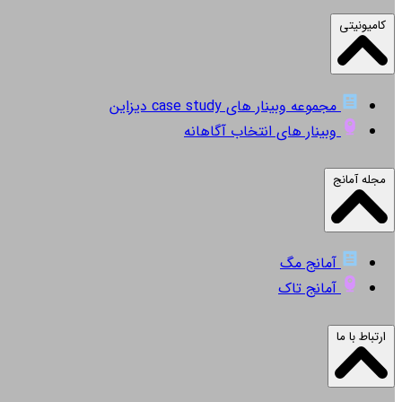
کامیونیتی
مجموعه وبینار های case study دیزاین
وبینار های انتخاب آگاهانه
مجله آمانج
آمانج مگ
آمانج تاک
ارتباط با ما