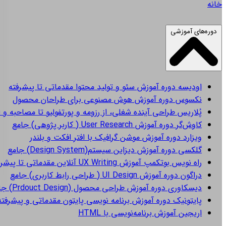
خانه
دوره‌های آموزشی
اودیسه
دوره آموزش سئو و تولید محتوا مقدماتی تا پیشرفته
نکسوس
دوره آموزش هوش مصنوعی برای طراحان محصول
پُلاریس
طراحی آینده شغلی، از رزومه و پورتفولیو تا مصاحبه و 
کاوش‌گر
دوره آموزش User Research ( کاربر پژوهی) جامع
ویزارد
دوره آموزش موشن گرافیک با افتر افکت و بلندر
گلکسی
دوره آموزش دیزاین سیستم(Design System) جامع
راه نویس
بوتکمپ آموزش UX Writing آنلاین مقدماتی تا پیشرفته
دراگون
دوره آموزش UI Design ( طراحی رابط کاربری) جامع
دیسکاوری
دوره آموزش طراحی محصول (Prdouct Design) جامع
پایتونیک
دوره آموزش برنامه نویسی پایتون مقدماتی و پیشرفته
اریجین
آموزش برنامه‌نویسی با HTML