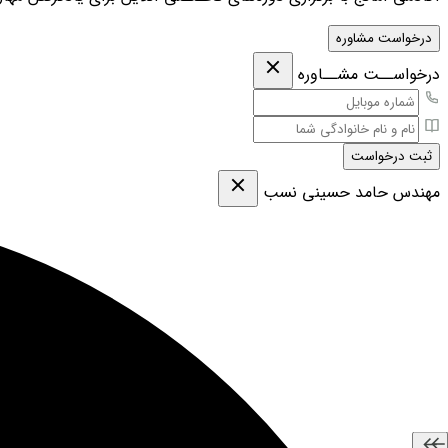
درخواست مشاوره
درخواســت مشــاوره
ثبت درخواست
مهندس حامد حسینی نسب