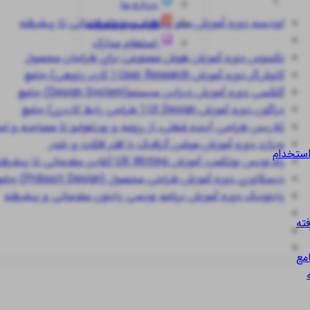
درباره ما
اودیسه
دوره آموزش سئو و تولید محتوا مقدماتی تا پیشرفته
قوانین و مقررات
استعلام مدارک
نکسوس
دوره آموزش هوش مصنوعی برای طراحان محصول
کاوش‌گر
دوره آموزش User Research ( کاربر پژوهی) جامع
گلکسی
دوره آموزش دیزاین سیستم(Design System) جامع
دراگون
دوره آموزش UI Design ( طراحی رابط کاربری) جامع
پُلاریس
طراحی آینده شغلی، از رزومه و پورتفولیو تا مصاحبه و ا
ویزارد
دوره آموزش موشن گرافیک با افتر افکت و بلندر
استخدام
راه نویس
بوتکمپ آموزش UX Writing آنلاین مقدماتی تا پیشرفته
دیسکاوری
دوره آموزش طراحی محصول (Prdouct Design) جامع
پایتونیک
دوره آموزش برنامه نویسی پایتون مقدماتی و پیشرفته