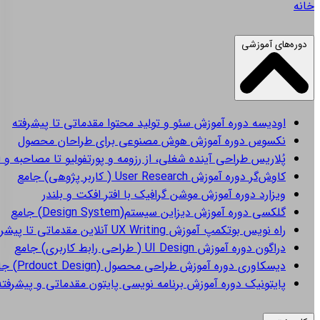
خانه
دوره‌های آموزشی
اودیسه
دوره آموزش سئو و تولید محتوا مقدماتی تا پیشرفته
نکسوس
دوره آموزش هوش مصنوعی برای طراحان محصول
پُلاریس
طراحی آینده شغلی، از رزومه و پورتفولیو تا مصاحبه و 
کاوش‌گر
دوره آموزش User Research ( کاربر پژوهی) جامع
ویزارد
دوره آموزش موشن گرافیک با افتر افکت و بلندر
گلکسی
دوره آموزش دیزاین سیستم(Design System) جامع
راه نویس
بوتکمپ آموزش UX Writing آنلاین مقدماتی تا پیشرفته
دراگون
دوره آموزش UI Design ( طراحی رابط کاربری) جامع
دیسکاوری
دوره آموزش طراحی محصول (Prdouct Design) جامع
پایتونیک
دوره آموزش برنامه نویسی پایتون مقدماتی و پیشرفته