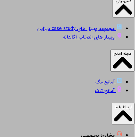
کامیونیتی
مجموعه وبینار های case study دیزاین
وبینار های انتخاب آگاهانه
مجله آمانج
آمانج مگ
آمانج تاک
ارتباط با ما
مشاوره تخصصی