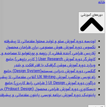
خانه
دوره‌های آموزشی
اودیسه
دوره آموزش سئو و تولید محتوا مقدماتی تا پیشرفته
نکسوس
دوره آموزش هوش مصنوعی برای طراحان محصول
پُلاریس
طراحی آینده شغلی، از رزومه و پورتفولیو تا مصاحبه و 
کاوش‌گر
دوره آموزش User Research ( کاربر پژوهی) جامع
ویزارد
دوره آموزش موشن گرافیک با افتر افکت و بلندر
گلکسی
دوره آموزش دیزاین سیستم(Design System) جامع
راه نویس
بوتکمپ آموزش UX Writing آنلاین مقدماتی تا پیشرفته
دراگون
دوره آموزش UI Design ( طراحی رابط کاربری) جامع
دیسکاوری
دوره آموزش طراحی محصول (Prdouct Design) جامع
پایتونیک
دوره آموزش برنامه نویسی پایتون مقدماتی و پیشرفته