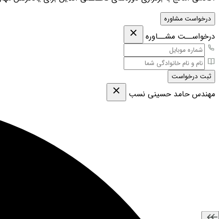
درخواست مشاوره
درخواســت مشــاوره
ثبت درخواست
مهندس حامد حسینی نسب