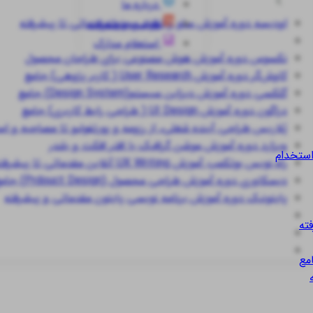
درباره ما
اودیسه
دوره آموزش سئو و تولید محتوا مقدماتی تا پیشرفته
قوانین و مقررات
استعلام مدارک
نکسوس
دوره آموزش هوش مصنوعی برای طراحان محصول
کاوش‌گر
دوره آموزش User Research ( کاربر پژوهی) جامع
گلکسی
دوره آموزش دیزاین سیستم(Design System) جامع
دراگون
دوره آموزش UI Design ( طراحی رابط کاربری) جامع
پُلاریس
طراحی آینده شغلی، از رزومه و پورتفولیو تا مصاحبه و ا
ویزارد
دوره آموزش موشن گرافیک با افتر افکت و بلندر
استخدام
راه نویس
بوتکمپ آموزش UX Writing آنلاین مقدماتی تا پیشرفته
دیسکاوری
دوره آموزش طراحی محصول (Prdouct Design) جامع
پایتونیک
دوره آموزش برنامه نویسی پایتون مقدماتی و پیشرفته