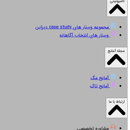
کامیونیتی
مجموعه وبینار های case study دیزاین
وبینار های انتخاب آگاهانه
مجله آمانج
آمانج مگ
آمانج تاک
ارتباط با ما
مشاوره تخصصی