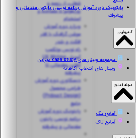
شغلی، از رزومه و
پایتونیک
دوره آموزش برنامه نویسی پایتون مقدماتی و
پورتفولیو تا مصاحبه و
پیشرفته
استخدام
ویزارد
دوره آموزش
کامیونیتی
موشن گرافیک با افتر
افکت و بلندر
راه نویس
بوتکمپ
آموزش UX Writing
مجموعه وبینار های case study دیزاین
آنلاین مقدماتی تا
وبینار های انتخاب آگاهانه
پیشرفته
دیسکاوری
دوره آموزش
مجله آمانج
طراحی محصول
(Prdouct Design)
جامع
پایتونیک
دوره آموزش
آمانج مگ
برنامه نویسی پایتون
آمانج تاک
مقدماتی و پیشرفته