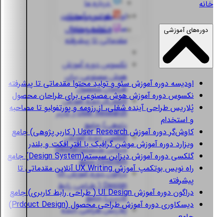
درباره ما
خانه
اودیسه
دوره آموزش
قوانین و مقررات
سئو و تولید محتوا
استعلام مدارک
دوره‌های آموزشی
مقدماتی تا پیشرفته
نکسوس
دوره آموزش
هوش مصنوعی برای
اودیسه
دوره آموزش سئو و تولید محتوا مقدماتی تا پیشرفته
طراحان محصول
نکسوس
دوره آموزش هوش مصنوعی برای طراحان محصول
کاوش‌گر
دوره آموزش
پُلاریس
طراحی آینده شغلی، از رزومه و پورتفولیو تا مصاحبه
User Research ( کاربر
و استخدام
پژوهی) جامع
کاوش‌گر
دوره آموزش User Research ( کاربر پژوهی) جامع
گلکسی
دوره آموزش
ویزارد
دوره آموزش موشن گرافیک با افتر افکت و بلندر
دیزاین سیستم(Design
گلکسی
دوره آموزش دیزاین سیستم(Design System) جامع
System) جامع
راه نویس
بوتکمپ آموزش UX Writing آنلاین مقدماتی تا
دراگون
دوره آموزش UI
پیشرفته
Design ( طراحی رابط
دراگون
دوره آموزش UI Design ( طراحی رابط کاربری) جامع
کاربری) جامع
دیسکاوری
دوره آموزش طراحی محصول (Prdouct Design)
پُلاریس
طراحی آینده
جامع