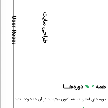
آموزش طراحی سایت
آ
م
و
ز
ش
U
s
e
r
R
e
s
e
a
r
c
h
همه
دوره‌هــا
دوره های فعالی که هم اکنون میتوانید در آن ها شرکت کنید.