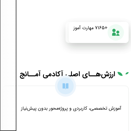
+175
+7165
87%
مهارت آموز
دوره آموزشی
رضایت از دوره
ارزش‌هــای
اصلی آکادمی آمــانج
آموزش تخصصی، کاربردی و پروژه‌محور بدون پیش‌نیاز