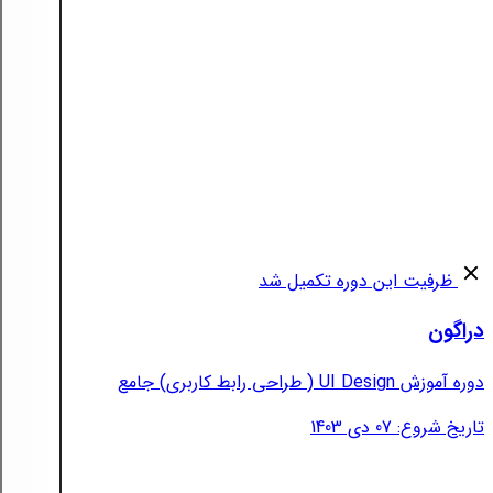
ظرفیت این دوره تکمیل شد
دراگون
دوره آموزش UI Design ( طراحی رابط کاربری) جامع
تاریخ شروع: 07 دی 1403