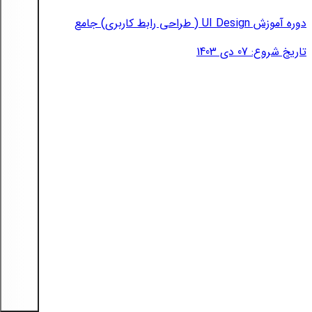
دوره آموزش UI Design ( طراحی رابط کاربری) جامع
تاریخ شروع: 07 دی 1403