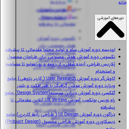
درباره ما
خانه
اودیسه
دوره آموزش
قوانین و مقررات
سئو و تولید محتوا
استعلام مدارک
دوره‌های آموزشی
مقدماتی تا پیشرفته
نکسوس
دوره آموزش
هوش مصنوعی برای
اودیسه
دوره آموزش سئو و تولید محتوا مقدماتی تا پیشرفته
طراحان محصول
نکسوس
دوره آموزش هوش مصنوعی برای طراحان محصول
کاوش‌گر
دوره آموزش
پُلاریس
طراحی آینده شغلی، از رزومه و پورتفولیو تا مصاحبه
User Research ( کاربر
و استخدام
پژوهی) جامع
کاوش‌گر
دوره آموزش User Research ( کاربر پژوهی) جامع
گلکسی
دوره آموزش
ویزارد
دوره آموزش موشن گرافیک با افتر افکت و بلندر
دیزاین سیستم(Design
گلکسی
دوره آموزش دیزاین سیستم(Design System) جامع
System) جامع
راه نویس
بوتکمپ آموزش UX Writing آنلاین مقدماتی تا
دراگون
دوره آموزش UI
پیشرفته
Design ( طراحی رابط
دراگون
دوره آموزش UI Design ( طراحی رابط کاربری) جامع
کاربری) جامع
دیسکاوری
دوره آموزش طراحی محصول (Prdouct Design)
پُلاریس
طراحی آینده
جامع