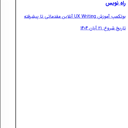
راه نویس
بوتکمپ آموزش UX Writing آنلاین مقدماتی تا پیشرفته
تاریخ شروع: 21 آبان 1404