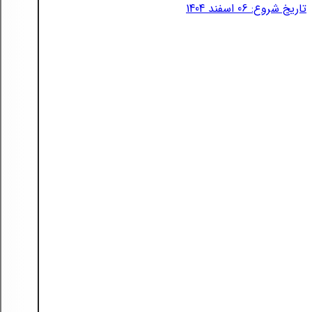
تاریخ شروع: 06 اسفند 1404