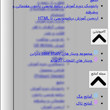
شغلی، از رزومه و
پایتونیک
دوره آموزش برنامه نویسی پایتون مقدماتی و
پورتفولیو تا مصاحبه و
پیشرفته
استخدام
اریجین
آموزش برنامه‌نویسی با HTML
ویزارد
دوره آموزش
موشن گرافیک با افتر
کامیونیتی
افکت و بلندر
راه نویس
بوتکمپ
آموزش UX Writing
آنلاین مقدماتی تا
مجموعه وبینار های case study دیزاین
پیشرفته
وبینار های انتخاب آگاهانه
دیسکاوری
دوره آموزش
طراحی محصول
مجله آمانج
(Prdouct Design)
جامع
پایتونیک
دوره آموزش
برنامه نویسی پایتون
آمانج مگ
مقدماتی و پیشرفته
آمانج تاک
اریجین
آموزش