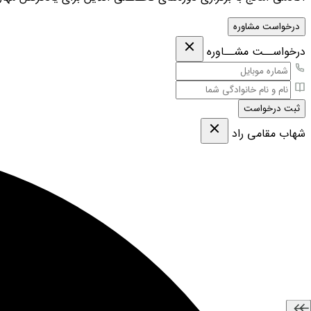
درخواست مشاوره
درخواســت مشــاوره
ثبت درخواست
شهاب مقامی‌ راد