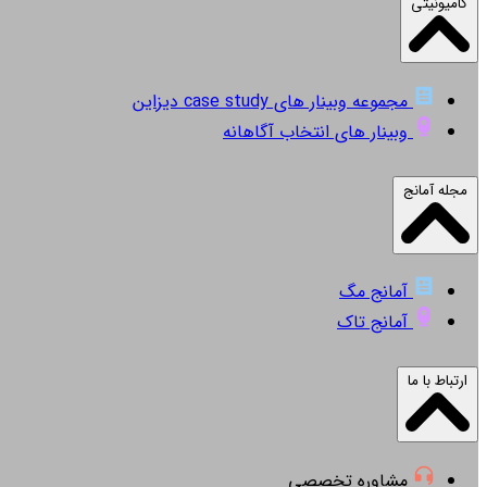
کامیونیتی
مجموعه وبینار های case study دیزاین
وبینار های انتخاب آگاهانه
مجله آمانج
آمانج مگ
آمانج تاک
ارتباط با ما
مشاوره تخصصی