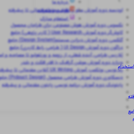
درباره ما
اودیسه
دوره آموزش سئو و تولید محتوا مقدماتی تا پیشرفته
قوانین و مقررات
استعلام مدارک
نکسوس
دوره آموزش هوش مصنوعی برای طراحان محصول
کاوش‌گر
دوره آموزش User Research ( کاربر پژوهی) جامع
گلکسی
دوره آموزش دیزاین سیستم(Design System) جامع
دراگون
دوره آموزش UI Design ( طراحی رابط کاربری) جامع
پُلاریس
طراحی آینده شغلی، از رزومه و پورتفولیو تا مصاحبه و ا
ویزارد
دوره آموزش موشن گرافیک با افتر افکت و بلندر
استخدام
راه نویس
بوتکمپ آموزش UX Writing آنلاین مقدماتی تا پیشرفته
دیسکاوری
دوره آموزش طراحی محصول (Prdouct Design) جامع
پایتونیک
دوره آموزش برنامه نویسی پایتون مقدماتی و پیشرفته