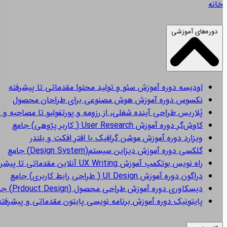
خانه
دوره‌های آموزشی
اودیسه
دوره آموزش سئو و تولید محتوا مقدماتی تا پیشرفته
نکسوس
دوره آموزش هوش مصنوعی برای طراحان محصول
پُلاریس
طراحی آینده شغلی، از رزومه و پورتفولیو تا مصاحبه و 
کاوش‌گر
دوره آموزش User Research ( کاربر پژوهی) جامع
ویزارد
دوره آموزش موشن گرافیک با افتر افکت و بلندر
گلکسی
دوره آموزش دیزاین سیستم(Design System) جامع
راه نویس
بوتکمپ آموزش UX Writing آنلاین مقدماتی تا پیشرفته
دراگون
دوره آموزش UI Design ( طراحی رابط کاربری) جامع
دیسکاوری
دوره آموزش طراحی محصول (Prdouct Design) جامع
پایتونیک
دوره آموزش برنامه نویسی پایتون مقدماتی و پیشرفته