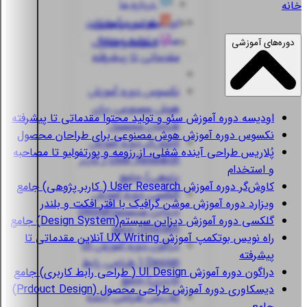
درباره ما
خانه
اودیسه
دوره آموزش
قوانین و مقررات
سئو و تولید محتوا
استعلام مدارک
دوره‌های آموزشی
مقدماتی تا پیشرفته
نکسوس
دوره آموزش
هوش مصنوعی برای
اودیسه
دوره آموزش سئو و تولید محتوا مقدماتی تا پیشرفته
طراحان محصول
نکسوس
دوره آموزش هوش مصنوعی برای طراحان محصول
کاوش‌گر
دوره آموزش
پُلاریس
طراحی آینده شغلی، از رزومه و پورتفولیو تا مصاحبه
User Research ( کاربر
و استخدام
پژوهی) جامع
کاوش‌گر
دوره آموزش User Research ( کاربر پژوهی) جامع
گلکسی
دوره آموزش
ویزارد
دوره آموزش موشن گرافیک با افتر افکت و بلندر
دیزاین سیستم(Design
گلکسی
دوره آموزش دیزاین سیستم(Design System) جامع
System) جامع
راه نویس
بوتکمپ آموزش UX Writing آنلاین مقدماتی تا
دراگون
دوره آموزش UI
پیشرفته
Design ( طراحی رابط
دراگون
دوره آموزش UI Design ( طراحی رابط کاربری) جامع
کاربری) جامع
دیسکاوری
دوره آموزش طراحی محصول (Prdouct Design)
پُلاریس
طراحی آینده
جامع