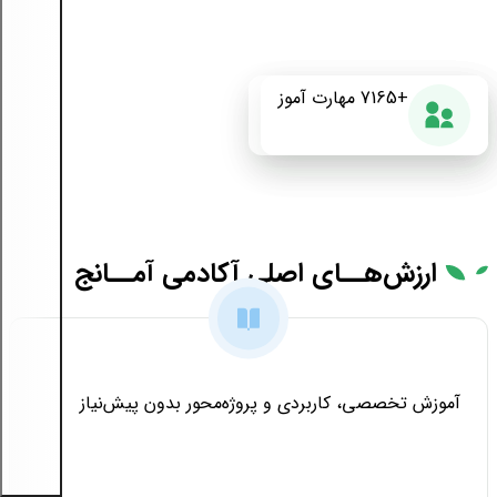
+175
+7165
87%
مهارت آموز
دوره آموزشی
رضایت از دوره
ارزش‌هــای
اصلی آکادمی آمــانج
آموزش تخصصی، کاربردی و پروژه‌محور بدون پیش‌نیاز