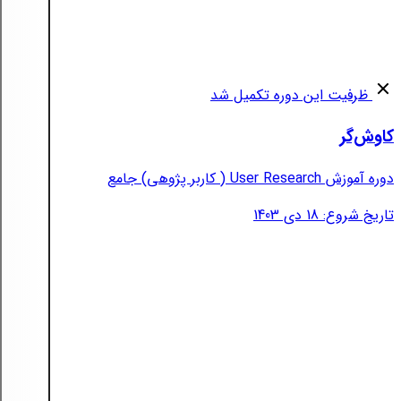
ظرفیت این دوره تکمیل شد
کاوش‌گر
دوره آموزش User Research ( کاربر پژوهی) جامع
تاریخ شروع: 18 دی 1403