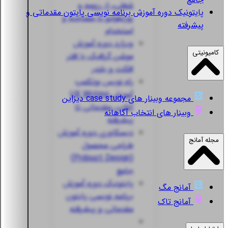
شغلی، از رزومه و
پایتونیک
دوره آموزش برنامه نویسی پایتون مقدماتی و
پورتفولیو تا مصاحبه و
پیشرفته
استخدام
ویزارد
دوره آموزش
کامیونیتی
موشن گرافیک با افتر
افکت و بلندر
راه نویس
بوتکمپ
آموزش UX Writing
مجموعه وبینار های case study دیزاین
آنلاین مقدماتی تا
وبینار های انتخاب آگاهانه
پیشرفته
دیسکاوری
دوره آموزش
مجله آمانج
طراحی محصول
(Prdouct Design)
جامع
پایتونیک
دوره آموزش
آمانج مگ
برنامه نویسی پایتون
آمانج تاک
مقدماتی و پیشرفته