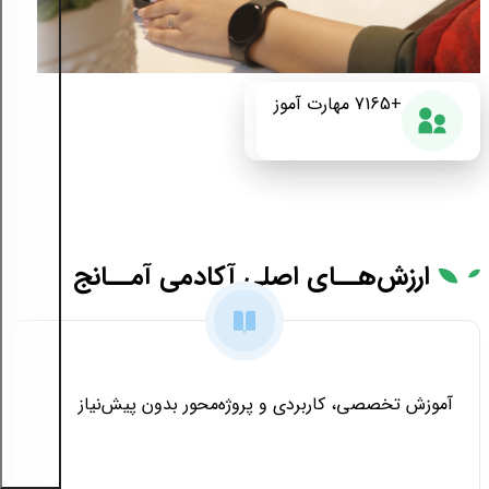
+175
+7165
87%
مهارت آموز
دوره آموزشی
رضایت از دوره
ارزش‌هــای
اصلی آکادمی آمــانج
آموزش تخصصی، کاربردی و پروژه‌محور بدون پیش‌نیاز