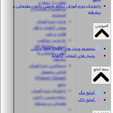
شغلی، از رزومه و
پایتونیک
دوره آموزش برنامه نویسی پایتون مقدماتی و
پورتفولیو تا مصاحبه و
پیشرفته
استخدام
ویزارد
دوره آموزش
کامیونیتی
موشن گرافیک با افتر
افکت و بلندر
راه نویس
بوتکمپ
آموزش UX Writing
مجموعه وبینار های case study دیزاین
آنلاین مقدماتی تا
وبینار های انتخاب آگاهانه
پیشرفته
دیسکاوری
دوره آموزش
مجله آمانج
طراحی محصول
(Prdouct Design)
جامع
پایتونیک
دوره آموزش
آمانج مگ
برنامه نویسی پایتون
آمانج تاک
مقدماتی و پیشرفته