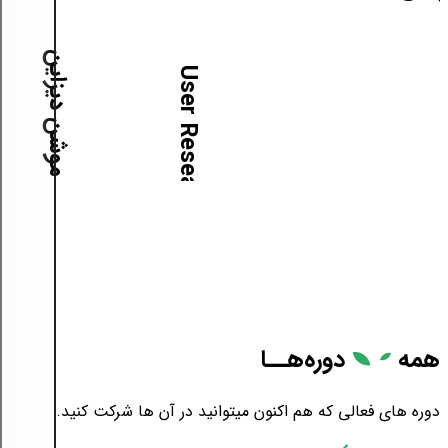
آموزش موشن دیزاین
آ
م
و
ز
ش
U
s
e
r
R
e
s
e
a
r
c
h
همه
دوره‌هــا
دوره های فعالی که هم اکنون میتوانید در آن ها شرکت کنید.