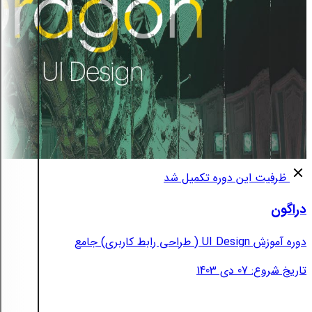
ظرفیت این دوره تکمیل شد
دراگون
دوره آموزش UI Design ( طراحی رابط کاربری) جامع
تاریخ شروع: 07 دی 1403