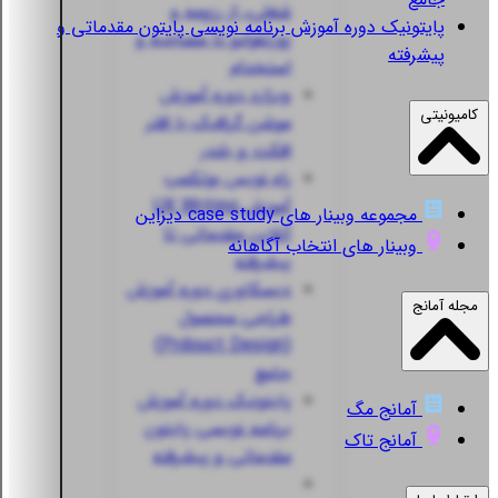
شغلی، از رزومه و
پایتونیک
دوره آموزش برنامه نویسی پایتون مقدماتی و
پورتفولیو تا مصاحبه و
پیشرفته
استخدام
ویزارد
دوره آموزش
کامیونیتی
موشن گرافیک با افتر
افکت و بلندر
راه نویس
بوتکمپ
آموزش UX Writing
مجموعه وبینار های case study دیزاین
آنلاین مقدماتی تا
وبینار های انتخاب آگاهانه
پیشرفته
دیسکاوری
دوره آموزش
مجله آمانج
طراحی محصول
(Prdouct Design)
جامع
پایتونیک
دوره آموزش
آمانج مگ
برنامه نویسی پایتون
آمانج تاک
مقدماتی و پیشرفته