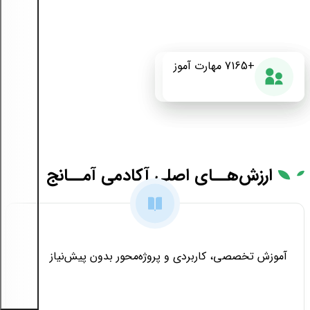
+175
+7165
87%
مهارت آموز
دوره آموزشی
رضایت از دوره
ارزش‌هــای
اصلی آکادمی آمــانج
آموزش تخصصی، کاربردی و پروژه‌محور بدون پیش‌نیاز