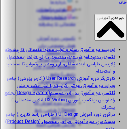
درباره ما
خانه
اودیسه
دوره آموزش
قوانین و مقررات
سئو و تولید محتوا
استعلام مدارک
دوره‌های آموزشی
مقدماتی تا پیشرفته
نکسوس
دوره آموزش
هوش مصنوعی برای
اودیسه
دوره آموزش سئو و تولید محتوا مقدماتی تا پیشرفته
طراحان محصول
نکسوس
دوره آموزش هوش مصنوعی برای طراحان محصول
کاوش‌گر
دوره آموزش
پُلاریس
طراحی آینده شغلی، از رزومه و پورتفولیو تا مصاحبه
User Research ( کاربر
و استخدام
پژوهی) جامع
کاوش‌گر
دوره آموزش User Research ( کاربر پژوهی) جامع
گلکسی
دوره آموزش
ویزارد
دوره آموزش موشن گرافیک با افتر افکت و بلندر
دیزاین سیستم(Design
گلکسی
دوره آموزش دیزاین سیستم(Design System) جامع
System) جامع
راه نویس
بوتکمپ آموزش UX Writing آنلاین مقدماتی تا
دراگون
دوره آموزش UI
پیشرفته
Design ( طراحی رابط
دراگون
دوره آموزش UI Design ( طراحی رابط کاربری) جامع
کاربری) جامع
دیسکاوری
دوره آموزش طراحی محصول (Prdouct Design)
پُلاریس
طراحی آینده
جامع