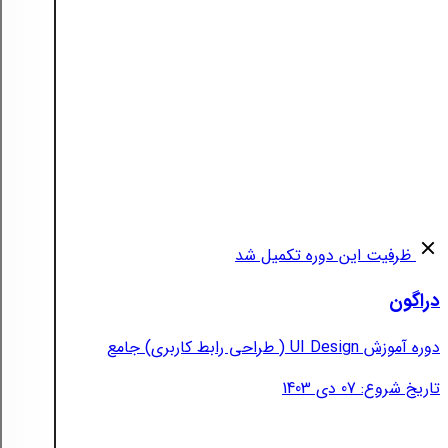
ظرفیت این دوره تکمیل شد
دراگون
دوره آموزش UI Design ( طراحی رابط کاربری) جامع
تاریخ شروع: 07 دی 1403