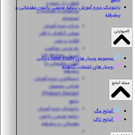
شغلی، از رزومه و
پایتونیک
دوره آموزش برنامه نویسی پایتون مقدماتی و
پورتفولیو تا مصاحبه و
پیشرفته
استخدام
ویزارد
دوره آموزش
کامیونیتی
موشن گرافیک با افتر
افکت و بلندر
راه نویس
بوتکمپ
آموزش UX Writing
مجموعه وبینار های case study دیزاین
آنلاین مقدماتی تا
وبینار های انتخاب آگاهانه
پیشرفته
دیسکاوری
دوره آموزش
مجله آمانج
طراحی محصول
(Prdouct Design)
جامع
پایتونیک
دوره آموزش
آمانج مگ
برنامه نویسی پایتون
آمانج تاک
مقدماتی و پیشرفته