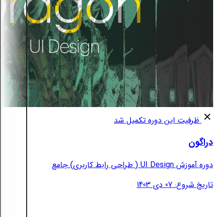
ظرفیت این دوره تکمیل شد
دراگون
دوره آموزش UI Design ( طراحی رابط کاربری) جامع
تاریخ شروع: 07 دی 1403