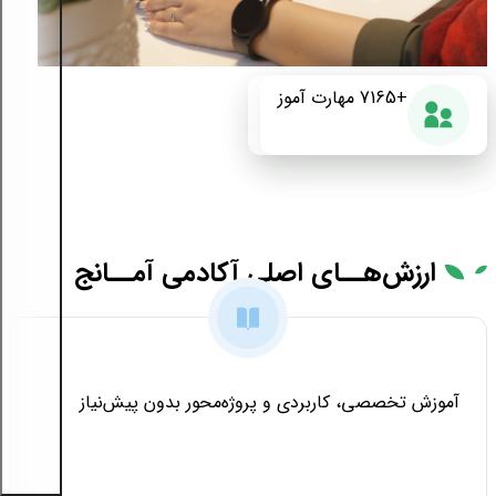
+175
+7165
87%
مهارت آموز
دوره آموزشی
رضایت از دوره
ارزش‌هــای
اصلی آکادمی آمــانج
آموزش تخصصی، کاربردی و پروژه‌محور بدون پیش‌نیاز