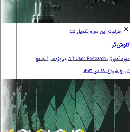
ظرفیت این دوره تکمیل شد
کاوش‌گر
دوره آموزش User Research ( کاربر پژوهی) جامع
تاریخ شروع: 18 دی 1403