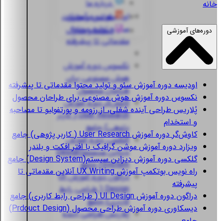
درباره ما
خانه
اودیسه
دوره آموزش
قوانین و مقررات
سئو و تولید محتوا
استعلام مدارک
دوره‌های آموزشی
مقدماتی تا پیشرفته
نکسوس
دوره آموزش
هوش مصنوعی برای
اودیسه
دوره آموزش سئو و تولید محتوا مقدماتی تا پیشرفته
طراحان محصول
نکسوس
دوره آموزش هوش مصنوعی برای طراحان محصول
کاوش‌گر
دوره آموزش
پُلاریس
طراحی آینده شغلی، از رزومه و پورتفولیو تا مصاحبه
User Research ( کاربر
و استخدام
پژوهی) جامع
کاوش‌گر
دوره آموزش User Research ( کاربر پژوهی) جامع
گلکسی
دوره آموزش
ویزارد
دوره آموزش موشن گرافیک با افتر افکت و بلندر
دیزاین سیستم(Design
گلکسی
دوره آموزش دیزاین سیستم(Design System) جامع
System) جامع
راه نویس
بوتکمپ آموزش UX Writing آنلاین مقدماتی تا
دراگون
دوره آموزش UI
پیشرفته
Design ( طراحی رابط
دراگون
دوره آموزش UI Design ( طراحی رابط کاربری) جامع
کاربری) جامع
دیسکاوری
دوره آموزش طراحی محصول (Prdouct Design)
پُلاریس
طراحی آینده
جامع