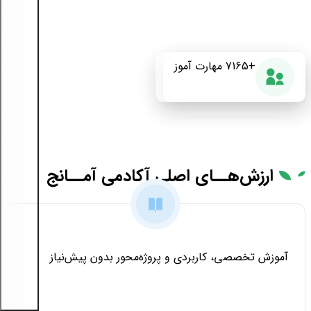
+175
+7165
87%
مهارت آموز
دوره آموزشی
رضایت از دوره
ارزش‌هــای
اصلی آکادمی آمــانج
آموزش تخصصی، کاربردی و پروژه‌محور بدون پیش‌نیاز