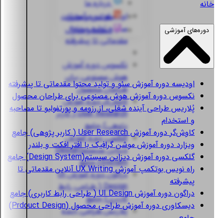
درباره ما
خانه
اودیسه
دوره آموزش
قوانین و مقررات
سئو و تولید محتوا
استعلام مدارک
دوره‌های آموزشی
مقدماتی تا پیشرفته
نکسوس
دوره آموزش
هوش مصنوعی برای
اودیسه
دوره آموزش سئو و تولید محتوا مقدماتی تا پیشرفته
طراحان محصول
نکسوس
دوره آموزش هوش مصنوعی برای طراحان محصول
کاوش‌گر
دوره آموزش
پُلاریس
طراحی آینده شغلی، از رزومه و پورتفولیو تا مصاحبه
User Research ( کاربر
و استخدام
پژوهی) جامع
کاوش‌گر
دوره آموزش User Research ( کاربر پژوهی) جامع
گلکسی
دوره آموزش
ویزارد
دوره آموزش موشن گرافیک با افتر افکت و بلندر
دیزاین سیستم(Design
گلکسی
دوره آموزش دیزاین سیستم(Design System) جامع
System) جامع
راه نویس
بوتکمپ آموزش UX Writing آنلاین مقدماتی تا
دراگون
دوره آموزش UI
پیشرفته
Design ( طراحی رابط
دراگون
دوره آموزش UI Design ( طراحی رابط کاربری) جامع
کاربری) جامع
دیسکاوری
دوره آموزش طراحی محصول (Prdouct Design)
پُلاریس
طراحی آینده
جامع