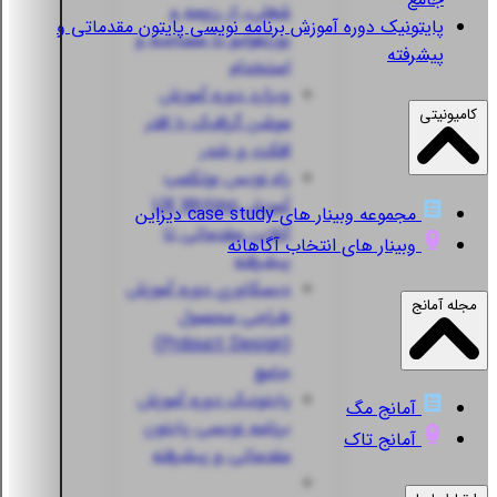
شغلی، از رزومه و
پایتونیک
دوره آموزش برنامه نویسی پایتون مقدماتی و
پورتفولیو تا مصاحبه و
پیشرفته
استخدام
ویزارد
دوره آموزش
کامیونیتی
موشن گرافیک با افتر
افکت و بلندر
راه نویس
بوتکمپ
آموزش UX Writing
مجموعه وبینار های case study دیزاین
آنلاین مقدماتی تا
وبینار های انتخاب آگاهانه
پیشرفته
دیسکاوری
دوره آموزش
مجله آمانج
طراحی محصول
(Prdouct Design)
جامع
پایتونیک
دوره آموزش
آمانج مگ
برنامه نویسی پایتون
آمانج تاک
مقدماتی و پیشرفته