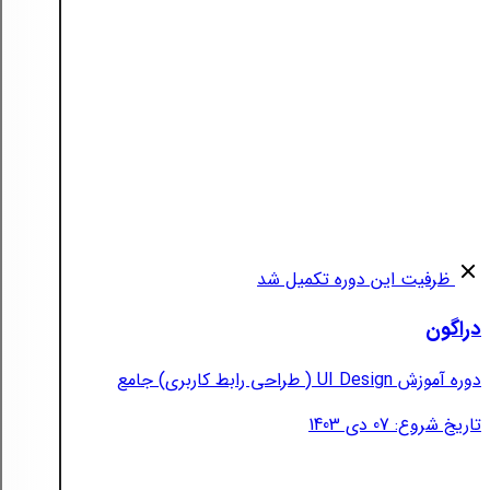
ظرفیت این دوره تکمیل شد
دراگون
دوره آموزش UI Design ( طراحی رابط کاربری) جامع
تاریخ شروع: 07 دی 1403