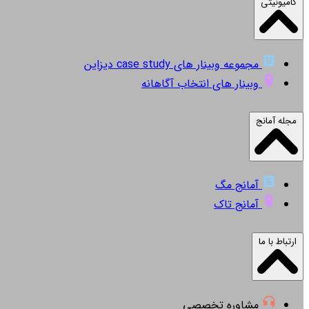
کامیونیتی
مجموعه وبینار های case study دیزاین
وبینار های انتخاب آگاهانه
مجله آمانج
آمانج مگ
آمانج تاک
ارتباط با ما
مشاوره تخصصی