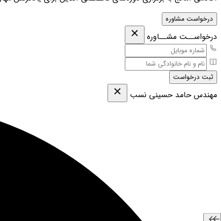
درخواست مشاوره
درخواســت مشــاوره
ثبت درخواست
مهندس حامد حسینی نسب