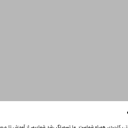
ی کاربردی همراه شماست. ما تسهیلگر رشد شماییم، از آموزش تا ورود به