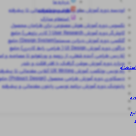
درباره ما
اودیسه
دوره آموزش سئو و تولید محتوا مقدماتی تا پیشرفته
قوانین و مقررات
استعلام مدارک
نکسوس
دوره آموزش هوش مصنوعی برای طراحان محصول
کاوش‌گر
دوره آموزش User Research ( کاربر پژوهی) جامع
گلکسی
دوره آموزش دیزاین سیستم(Design System) جامع
دراگون
دوره آموزش UI Design ( طراحی رابط کاربری) جامع
پُلاریس
طراحی آینده شغلی، از رزومه و پورتفولیو تا مصاحبه و ا
ویزارد
دوره آموزش موشن گرافیک با افتر افکت و بلندر
استخدام
راه نویس
بوتکمپ آموزش UX Writing آنلاین مقدماتی تا پیشرفته
دیسکاوری
دوره آموزش طراحی محصول (Prdouct Design) جامع
پایتونیک
دوره آموزش برنامه نویسی پایتون مقدماتی و پیشرفته