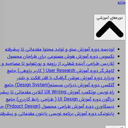
خانه
دوره‌های آموزشی
اودیسه
دوره آموزش سئو و تولید محتوا مقدماتی تا پیشرفته
نکسوس
دوره آموزش هوش مصنوعی برای طراحان محصول
پُلاریس
طراحی آینده شغلی، از رزومه و پورتفولیو تا مصاحبه و 
کاوش‌گر
دوره آموزش User Research ( کاربر پژوهی) جامع
ویزارد
دوره آموزش موشن گرافیک با افتر افکت و بلندر
گلکسی
دوره آموزش دیزاین سیستم(Design System) جامع
راه نویس
بوتکمپ آموزش UX Writing آنلاین مقدماتی تا پیشرفته
دراگون
دوره آموزش UI Design ( طراحی رابط کاربری) جامع
دیسکاوری
دوره آموزش طراحی محصول (Prdouct Design) جامع
پایتونیک
دوره آموزش برنامه نویسی پایتون مقدماتی و پیشرفته