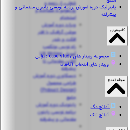
شغلی، از رزومه و
پایتونیک
دوره آموزش برنامه نویسی پایتون مقدماتی و
پورتفولیو تا مصاحبه و
پیشرفته
استخدام
ویزارد
دوره آموزش
کامیونیتی
موشن گرافیک با افتر
افکت و بلندر
راه نویس
بوتکمپ
آموزش UX Writing
مجموعه وبینار های case study دیزاین
آنلاین مقدماتی تا
وبینار های انتخاب آگاهانه
پیشرفته
دیسکاوری
دوره آموزش
مجله آمانج
طراحی محصول
(Prdouct Design)
جامع
پایتونیک
دوره آموزش
آمانج مگ
برنامه نویسی پایتون
آمانج تاک
مقدماتی و پیشرفته