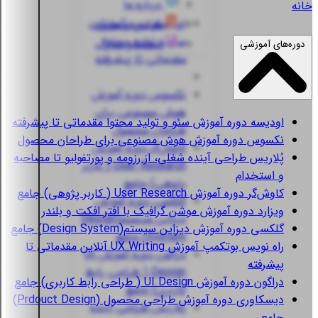
درباره ما
خانه
اودیسه
دوره آموزش
قوانین و مقررات
سئو و تولید محتوا
استعلام مدارک
دوره‌های آموزشی
مقدماتی تا پیشرفته
نکسوس
دوره آموزش
هوش مصنوعی برای
اودیسه
دوره آموزش سئو و تولید محتوا مقدماتی تا پیشرفته
طراحان محصول
نکسوس
دوره آموزش هوش مصنوعی برای طراحان محصول
کاوش‌گر
دوره آموزش
پُلاریس
طراحی آینده شغلی، از رزومه و پورتفولیو تا مصاحبه
User Research ( کاربر
و استخدام
پژوهی) جامع
کاوش‌گر
دوره آموزش User Research ( کاربر پژوهی) جامع
گلکسی
دوره آموزش
ویزارد
دوره آموزش موشن گرافیک با افتر افکت و بلندر
دیزاین سیستم(Design
گلکسی
دوره آموزش دیزاین سیستم(Design System) جامع
System) جامع
راه نویس
بوتکمپ آموزش UX Writing آنلاین مقدماتی تا
دراگون
دوره آموزش UI
پیشرفته
Design ( طراحی رابط
دراگون
دوره آموزش UI Design ( طراحی رابط کاربری) جامع
کاربری) جامع
دیسکاوری
دوره آموزش طراحی محصول (Prdouct Design)
پُلاریس
طراحی آینده
جامع