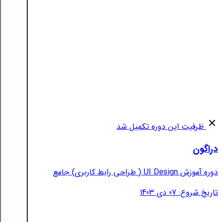
ظرفیت این دوره تکمیل شد
دراگون
دوره آموزش UI Design ( طراحی رابط کاربری) جامع
تاریخ شروع: 07 دی 1403