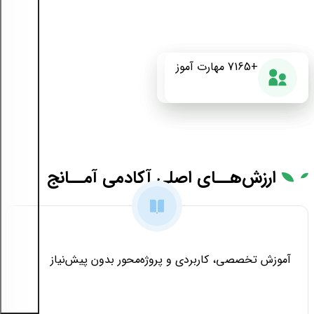
+175
+7165
87%
مهارت آموز
دوره آموزشی
رضایت از دوره
ارزش‌هــای
اصلی آکادمی آمــانج
آموزش تخصصی، کاربردی و پروژه‌محور بدون پیش‌نیاز