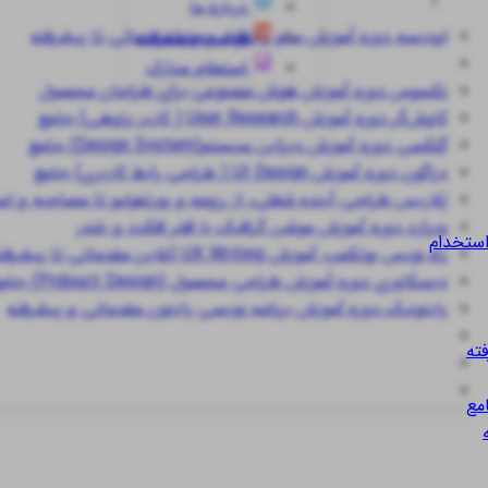
درباره ما
اودیسه
دوره آموزش سئو و تولید محتوا مقدماتی تا پیشرفته
قوانین و مقررات
استعلام مدارک
نکسوس
دوره آموزش هوش مصنوعی برای طراحان محصول
کاوش‌گر
دوره آموزش User Research ( کاربر پژوهی) جامع
گلکسی
دوره آموزش دیزاین سیستم(Design System) جامع
دراگون
دوره آموزش UI Design ( طراحی رابط کاربری) جامع
پُلاریس
طراحی آینده شغلی، از رزومه و پورتفولیو تا مصاحبه و ا
ویزارد
دوره آموزش موشن گرافیک با افتر افکت و بلندر
استخدام
راه نویس
بوتکمپ آموزش UX Writing آنلاین مقدماتی تا پیشرفته
دیسکاوری
دوره آموزش طراحی محصول (Prdouct Design) جامع
پایتونیک
دوره آموزش برنامه نویسی پایتون مقدماتی و پیشرفته