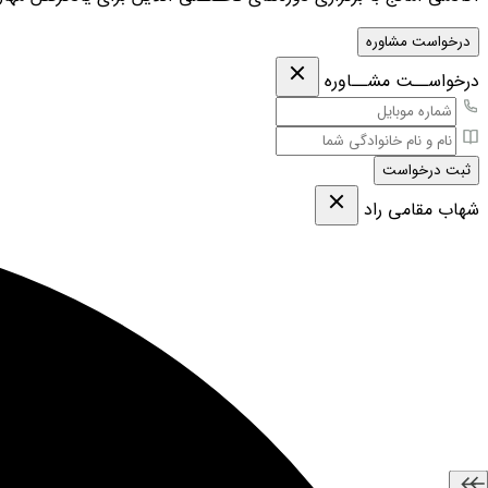
درخواست مشاوره
درخواســت مشــاوره
ثبت درخواست
شهاب مقامی‌ راد