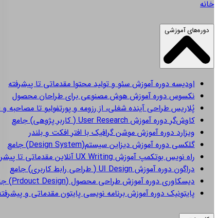
خانه
دوره‌های آموزشی
اودیسه
دوره آموزش سئو و تولید محتوا مقدماتی تا پیشرفته
نکسوس
دوره آموزش هوش مصنوعی برای طراحان محصول
پُلاریس
طراحی آینده شغلی، از رزومه و پورتفولیو تا مصاحبه و 
کاوش‌گر
دوره آموزش User Research ( کاربر پژوهی) جامع
ویزارد
دوره آموزش موشن گرافیک با افتر افکت و بلندر
گلکسی
دوره آموزش دیزاین سیستم(Design System) جامع
راه نویس
بوتکمپ آموزش UX Writing آنلاین مقدماتی تا پیشرفته
دراگون
دوره آموزش UI Design ( طراحی رابط کاربری) جامع
دیسکاوری
دوره آموزش طراحی محصول (Prdouct Design) جامع
پایتونیک
دوره آموزش برنامه نویسی پایتون مقدماتی و پیشرفته