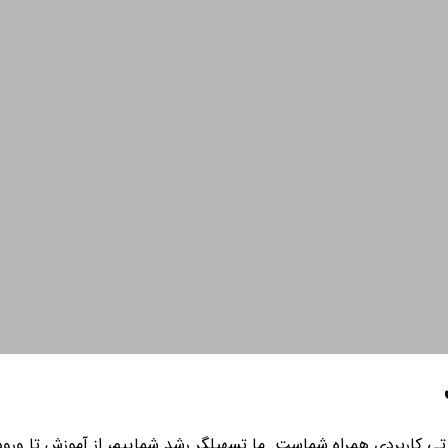
ی کاربردی همراه شماست. ما تسهیلگر رشد شماییم، از آموزش تا ورود به