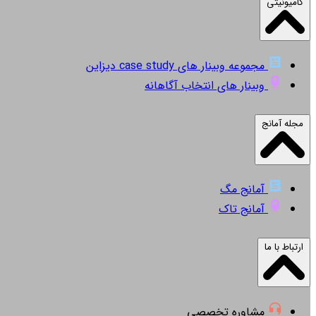
کامیونیتی
مجموعه وبینار های case study دیزاین
وبینار های انتخاب آگاهانه
مجله آمانج
آمانج مگ
آمانج تاک
ارتباط با ما
مشاوره تخصصی