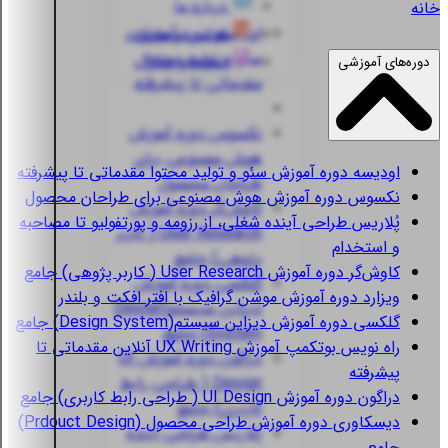
درباره ما
خانه
اودیسه
دوره آموزش
قوانین و مقررات
سئو و تولید محتوا
استعلام مدارک
دوره‌های آموزشی
مقدماتی تا پیشرفته
نکسوس
دوره آموزش
هوش مصنوعی برای
اودیسه
دوره آموزش سئو و تولید محتوا مقدماتی تا پیشرفته
طراحان محصول
نکسوس
دوره آموزش هوش مصنوعی برای طراحان محصول
کاوش‌گر
دوره آموزش
پُلاریس
طراحی آینده شغلی، از رزومه و پورتفولیو تا مصاحبه
User Research ( کاربر
و استخدام
پژوهی) جامع
کاوش‌گر
دوره آموزش User Research ( کاربر پژوهی) جامع
گلکسی
دوره آموزش
ویزارد
دوره آموزش موشن گرافیک با افتر افکت و بلندر
دیزاین سیستم(Design
گلکسی
دوره آموزش دیزاین سیستم(Design System) جامع
System) جامع
راه نویس
بوتکمپ آموزش UX Writing آنلاین مقدماتی تا
دراگون
دوره آموزش UI
پیشرفته
Design ( طراحی رابط
دراگون
دوره آموزش UI Design ( طراحی رابط کاربری) جامع
کاربری) جامع
دیسکاوری
دوره آموزش طراحی محصول (Prdouct Design)
پُلاریس
طراحی آینده
جامع