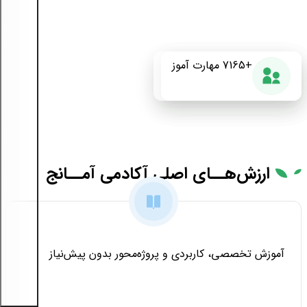
+175
+7165
87%
مهارت آموز
دوره آموزشی
رضایت از دوره
ارزش‌هــای
اصلی آکادمی آمــانج
آموزش تخصصی، کاربردی و پروژه‌محور بدون پیش‌نیاز