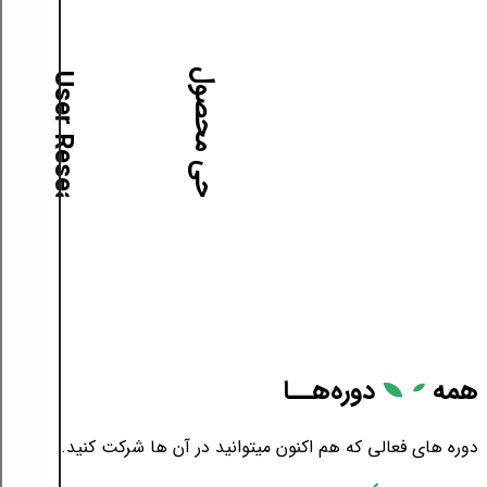
آموزش طراحی محصول
آ
م
و
ز
ش
U
s
e
r
R
e
s
e
a
r
c
h
همه
دوره‌هــا
دوره های فعالی که هم اکنون میتوانید در آن ها شرکت کنید.