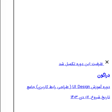
ظرفیت این دوره تکمیل شد
دراگون
دوره آموزش UI Design ( طراحی رابط کاربری) جامع
تاریخ شروع: 07 دی 1403