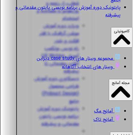
شغلی، از رزومه و
پایتونیک
دوره آموزش برنامه نویسی پایتون مقدماتی و
پورتفولیو تا مصاحبه و
پیشرفته
استخدام
ویزارد
دوره آموزش
کامیونیتی
موشن گرافیک با افتر
افکت و بلندر
راه نویس
بوتکمپ
آموزش UX Writing
مجموعه وبینار های case study دیزاین
آنلاین مقدماتی تا
وبینار های انتخاب آگاهانه
پیشرفته
دیسکاوری
دوره آموزش
مجله آمانج
طراحی محصول
(Prdouct Design)
جامع
پایتونیک
دوره آموزش
آمانج مگ
برنامه نویسی پایتون
آمانج تاک
مقدماتی و پیشرفته