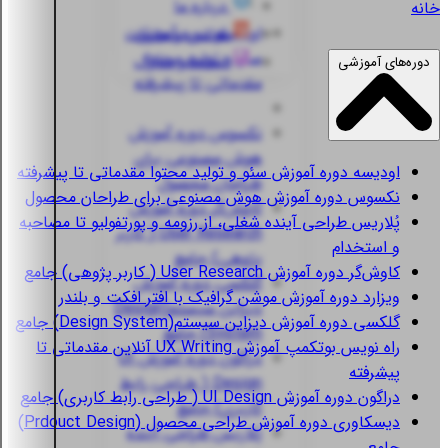
درباره ما
خانه
اودیسه
دوره آموزش
قوانین و مقررات
سئو و تولید محتوا
استعلام مدارک
دوره‌های آموزشی
مقدماتی تا پیشرفته
نکسوس
دوره آموزش
هوش مصنوعی برای
اودیسه
دوره آموزش سئو و تولید محتوا مقدماتی تا پیشرفته
طراحان محصول
نکسوس
دوره آموزش هوش مصنوعی برای طراحان محصول
کاوش‌گر
دوره آموزش
پُلاریس
طراحی آینده شغلی، از رزومه و پورتفولیو تا مصاحبه
User Research ( کاربر
و استخدام
پژوهی) جامع
کاوش‌گر
دوره آموزش User Research ( کاربر پژوهی) جامع
گلکسی
دوره آموزش
ویزارد
دوره آموزش موشن گرافیک با افتر افکت و بلندر
دیزاین سیستم(Design
گلکسی
دوره آموزش دیزاین سیستم(Design System) جامع
System) جامع
راه نویس
بوتکمپ آموزش UX Writing آنلاین مقدماتی تا
دراگون
دوره آموزش UI
پیشرفته
Design ( طراحی رابط
دراگون
دوره آموزش UI Design ( طراحی رابط کاربری) جامع
کاربری) جامع
دیسکاوری
دوره آموزش طراحی محصول (Prdouct Design)
پُلاریس
طراحی آینده
جامع