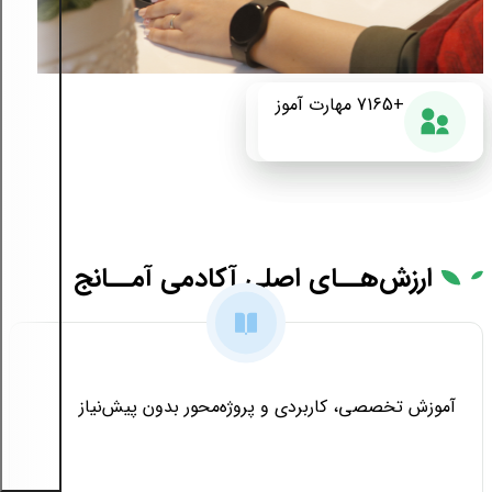
+175
+7165
87%
مهارت آموز
دوره آموزشی
رضایت از دوره
ارزش‌هــای
اصلی آکادمی آمــانج
آموزش تخصصی، کاربردی و پروژه‌محور بدون پیش‌نیاز