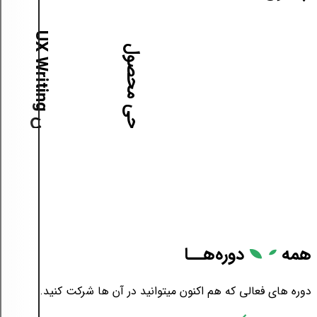
آ
م
و
ز
ش
U
X
W
r
i
t
i
n
g
آموزش طراحی محصول
همه
دوره‌هــا
دوره های فعالی که هم اکنون میتوانید در آن ها شرکت کنید.