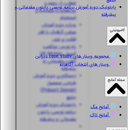
شغلی، از رزومه و
پایتونیک
دوره آموزش برنامه نویسی پایتون مقدماتی و
پورتفولیو تا مصاحبه و
پیشرفته
استخدام
ویزارد
دوره آموزش
کامیونیتی
موشن گرافیک با افتر
افکت و بلندر
راه نویس
بوتکمپ
آموزش UX Writing
مجموعه وبینار های case study دیزاین
آنلاین مقدماتی تا
وبینار های انتخاب آگاهانه
پیشرفته
دیسکاوری
دوره آموزش
مجله آمانج
طراحی محصول
(Prdouct Design)
جامع
پایتونیک
دوره آموزش
آمانج مگ
برنامه نویسی پایتون
آمانج تاک
مقدماتی و پیشرفته