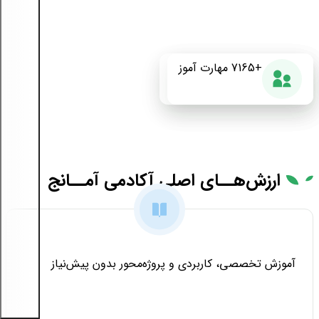
+175
+7165
87%
مهارت آموز
دوره آموزشی
رضایت از دوره
ارزش‌هــای
اصلی آکادمی آمــانج
آموزش تخصصی، کاربردی و پروژه‌محور بدون پیش‌نیاز