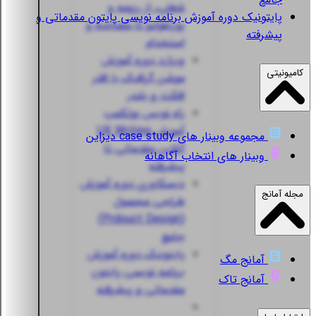
شغلی، از رزومه و
پایتونیک
دوره آموزش برنامه نویسی پایتون مقدماتی و
پورتفولیو تا مصاحبه و
پیشرفته
استخدام
ویزارد
دوره آموزش
کامیونیتی
موشن گرافیک با افتر
افکت و بلندر
راه نویس
بوتکمپ
آموزش UX Writing
مجموعه وبینار های case study دیزاین
آنلاین مقدماتی تا
وبینار های انتخاب آگاهانه
پیشرفته
دیسکاوری
دوره آموزش
مجله آمانج
طراحی محصول
(Prdouct Design)
جامع
پایتونیک
دوره آموزش
آمانج مگ
برنامه نویسی پایتون
آمانج تاک
مقدماتی و پیشرفته