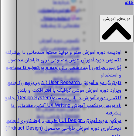
درباره ما
خانه
اودیسه
دوره آموزش
قوانین و مقررات
سئو و تولید محتوا
استعلام مدارک
دوره‌های آموزشی
مقدماتی تا پیشرفته
نکسوس
دوره آموزش
هوش مصنوعی برای
اودیسه
دوره آموزش سئو و تولید محتوا مقدماتی تا پیشرفته
طراحان محصول
نکسوس
دوره آموزش هوش مصنوعی برای طراحان محصول
کاوش‌گر
دوره آموزش
پُلاریس
طراحی آینده شغلی، از رزومه و پورتفولیو تا مصاحبه
User Research ( کاربر
و استخدام
پژوهی) جامع
کاوش‌گر
دوره آموزش User Research ( کاربر پژوهی) جامع
گلکسی
دوره آموزش
ویزارد
دوره آموزش موشن گرافیک با افتر افکت و بلندر
دیزاین سیستم(Design
گلکسی
دوره آموزش دیزاین سیستم(Design System) جامع
System) جامع
راه نویس
بوتکمپ آموزش UX Writing آنلاین مقدماتی تا
دراگون
دوره آموزش UI
پیشرفته
Design ( طراحی رابط
دراگون
دوره آموزش UI Design ( طراحی رابط کاربری) جامع
کاربری) جامع
دیسکاوری
دوره آموزش طراحی محصول (Prdouct Design)
پُلاریس
طراحی آینده
جامع