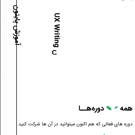
آموزش پایتون
آ
م
و
ز
ش
U
X
W
r
i
t
i
n
g
همه
دوره‌هــا
دوره های فعالی که هم اکنون میتوانید در آن ها شرکت کنید.