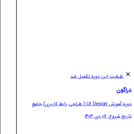
ظرفیت این دوره تکمیل شد
دراگون
دوره آموزش UI Design ( طراحی رابط کاربری) جامع
تاریخ شروع: 07 دی 1403