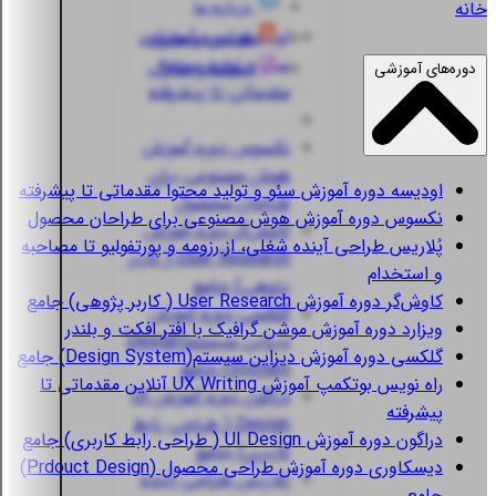
درباره ما
خانه
اودیسه
دوره آموزش
قوانین و مقررات
سئو و تولید محتوا
استعلام مدارک
دوره‌های آموزشی
مقدماتی تا پیشرفته
نکسوس
دوره آموزش
هوش مصنوعی برای
اودیسه
دوره آموزش سئو و تولید محتوا مقدماتی تا پیشرفته
طراحان محصول
نکسوس
دوره آموزش هوش مصنوعی برای طراحان محصول
کاوش‌گر
دوره آموزش
پُلاریس
طراحی آینده شغلی، از رزومه و پورتفولیو تا مصاحبه
User Research ( کاربر
و استخدام
پژوهی) جامع
کاوش‌گر
دوره آموزش User Research ( کاربر پژوهی) جامع
گلکسی
دوره آموزش
ویزارد
دوره آموزش موشن گرافیک با افتر افکت و بلندر
دیزاین سیستم(Design
گلکسی
دوره آموزش دیزاین سیستم(Design System) جامع
System) جامع
راه نویس
بوتکمپ آموزش UX Writing آنلاین مقدماتی تا
دراگون
دوره آموزش UI
پیشرفته
Design ( طراحی رابط
دراگون
دوره آموزش UI Design ( طراحی رابط کاربری) جامع
کاربری) جامع
دیسکاوری
دوره آموزش طراحی محصول (Prdouct Design)
پُلاریس
طراحی آینده
جامع