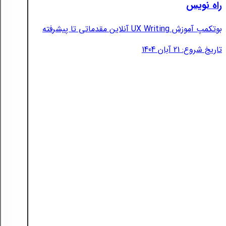
راه نویس
بوتکمپ آموزش UX Writing آنلاین مقدماتی تا پیشرفته
تاریخ شروع: 21 آبان 1404