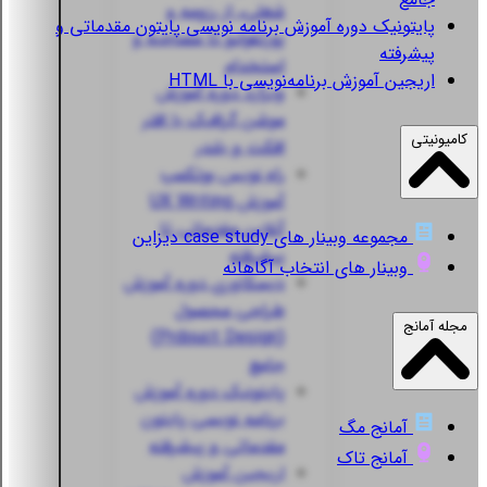
شغلی، از رزومه و
پایتونیک
دوره آموزش برنامه نویسی پایتون مقدماتی و
پورتفولیو تا مصاحبه و
پیشرفته
استخدام
اریجین
آموزش برنامه‌نویسی با HTML
ویزارد
دوره آموزش
موشن گرافیک با افتر
کامیونیتی
افکت و بلندر
راه نویس
بوتکمپ
آموزش UX Writing
آنلاین مقدماتی تا
مجموعه وبینار های case study دیزاین
پیشرفته
وبینار های انتخاب آگاهانه
دیسکاوری
دوره آموزش
طراحی محصول
مجله آمانج
(Prdouct Design)
جامع
پایتونیک
دوره آموزش
برنامه نویسی پایتون
آمانج مگ
مقدماتی و پیشرفته
آمانج تاک
اریجین
آموزش