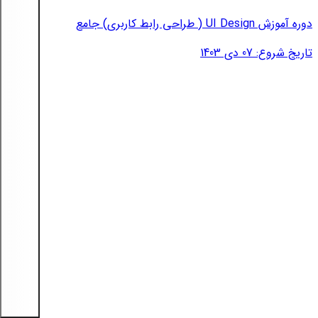
دوره آموزش UI Design ( طراحی رابط کاربری) جامع
تاریخ شروع: 07 دی 1403