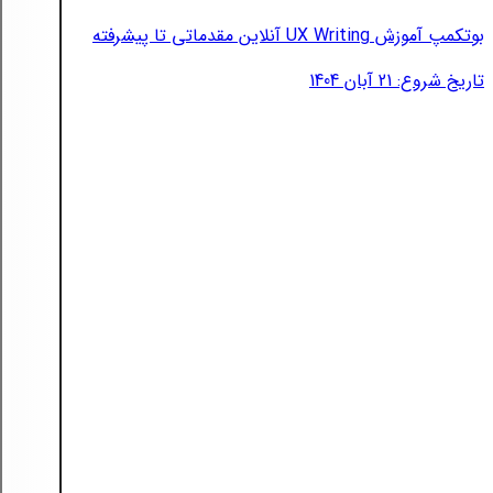
بوتکمپ آموزش UX Writing آنلاین مقدماتی تا پیشرفته
تاریخ شروع: 21 آبان 1404