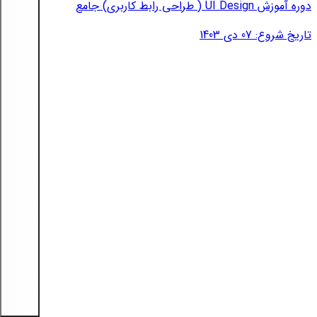
دوره آموزش UI Design ( طراحی رابط کاربری) جامع
تاریخ شروع: 07 دی 1403