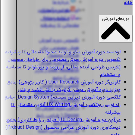
درباره ما
خانه
اودیسه
دوره آموزش
قوانین و مقررات
سئو و تولید محتوا
استعلام مدارک
دوره‌های آموزشی
مقدماتی تا پیشرفته
نکسوس
دوره آموزش
هوش مصنوعی برای
اودیسه
دوره آموزش سئو و تولید محتوا مقدماتی تا پیشرفته
طراحان محصول
نکسوس
دوره آموزش هوش مصنوعی برای طراحان محصول
کاوش‌گر
دوره آموزش
پُلاریس
طراحی آینده شغلی، از رزومه و پورتفولیو تا مصاحبه
User Research ( کاربر
و استخدام
پژوهی) جامع
کاوش‌گر
دوره آموزش User Research ( کاربر پژوهی) جامع
گلکسی
دوره آموزش
ویزارد
دوره آموزش موشن گرافیک با افتر افکت و بلندر
دیزاین سیستم(Design
گلکسی
دوره آموزش دیزاین سیستم(Design System) جامع
System) جامع
راه نویس
بوتکمپ آموزش UX Writing آنلاین مقدماتی تا
دراگون
دوره آموزش UI
پیشرفته
Design ( طراحی رابط
دراگون
دوره آموزش UI Design ( طراحی رابط کاربری) جامع
کاربری) جامع
دیسکاوری
دوره آموزش طراحی محصول (Prdouct Design)
پُلاریس
طراحی آینده
جامع