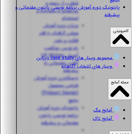
شغلی، از رزومه و
پایتونیک
دوره آموزش برنامه نویسی پایتون مقدماتی و
پورتفولیو تا مصاحبه و
پیشرفته
استخدام
ویزارد
دوره آموزش
کامیونیتی
موشن گرافیک با افتر
افکت و بلندر
راه نویس
بوتکمپ
آموزش UX Writing
مجموعه وبینار های case study دیزاین
آنلاین مقدماتی تا
وبینار های انتخاب آگاهانه
پیشرفته
دیسکاوری
دوره آموزش
مجله آمانج
طراحی محصول
(Prdouct Design)
جامع
پایتونیک
دوره آموزش
آمانج مگ
برنامه نویسی پایتون
آمانج تاک
مقدماتی و پیشرفته