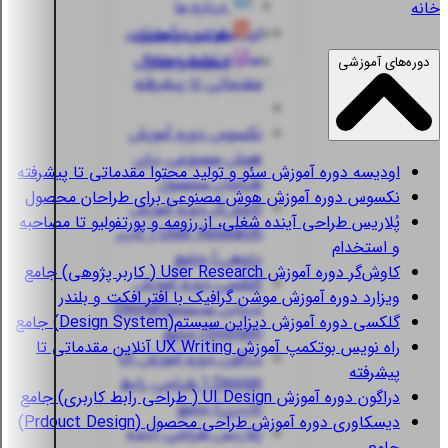
درباره ما
خانه
اودیسه
دوره آموزش
قوانین و مقررات
سئو و تولید محتوا
استعلام مدارک
دوره‌های آموزشی
مقدماتی تا پیشرفته
نکسوس
دوره آموزش
هوش مصنوعی برای
اودیسه
دوره آموزش سئو و تولید محتوا مقدماتی تا پیشرفته
طراحان محصول
نکسوس
دوره آموزش هوش مصنوعی برای طراحان محصول
کاوش‌گر
دوره آموزش
پُلاریس
طراحی آینده شغلی، از رزومه و پورتفولیو تا مصاحبه
User Research ( کاربر
و استخدام
پژوهی) جامع
کاوش‌گر
دوره آموزش User Research ( کاربر پژوهی) جامع
گلکسی
دوره آموزش
ویزارد
دوره آموزش موشن گرافیک با افتر افکت و بلندر
دیزاین سیستم(Design
گلکسی
دوره آموزش دیزاین سیستم(Design System) جامع
System) جامع
راه نویس
بوتکمپ آموزش UX Writing آنلاین مقدماتی تا
دراگون
دوره آموزش UI
پیشرفته
Design ( طراحی رابط
دراگون
دوره آموزش UI Design ( طراحی رابط کاربری) جامع
کاربری) جامع
دیسکاوری
دوره آموزش طراحی محصول (Prdouct Design)
پُلاریس
طراحی آینده
جامع