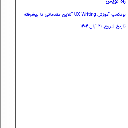
راه نویس
بوتکمپ آموزش UX Writing آنلاین مقدماتی تا پیشرفته
تاریخ شروع: 21 آبان 1404