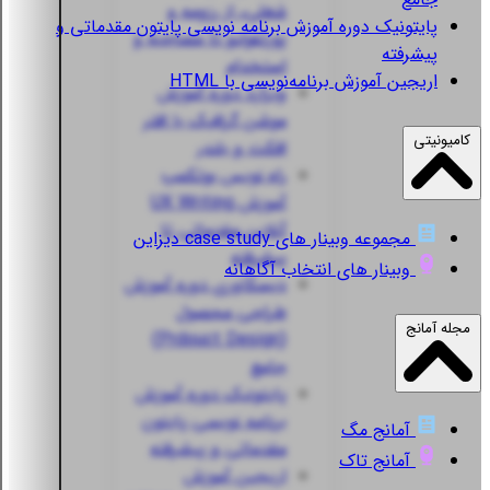
شغلی، از رزومه و
پایتونیک
دوره آموزش برنامه نویسی پایتون مقدماتی و
پورتفولیو تا مصاحبه و
پیشرفته
استخدام
اریجین
آموزش برنامه‌نویسی با HTML
ویزارد
دوره آموزش
موشن گرافیک با افتر
کامیونیتی
افکت و بلندر
راه نویس
بوتکمپ
آموزش UX Writing
آنلاین مقدماتی تا
مجموعه وبینار های case study دیزاین
پیشرفته
وبینار های انتخاب آگاهانه
دیسکاوری
دوره آموزش
طراحی محصول
مجله آمانج
(Prdouct Design)
جامع
پایتونیک
دوره آموزش
برنامه نویسی پایتون
آمانج مگ
مقدماتی و پیشرفته
آمانج تاک
اریجین
آموزش