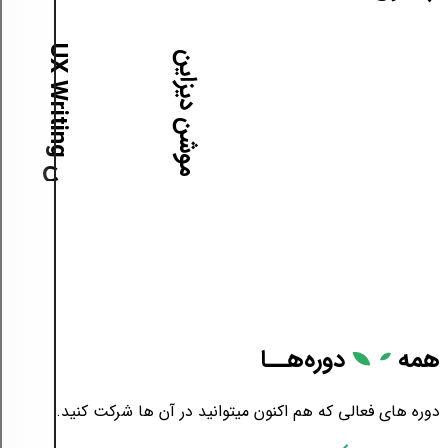
آ
م
و
ز
ش
U
X
W
r
i
t
i
n
g
آموزش موشن دیزاین
همه
دوره‌هــا
دوره های فعالی که هم اکنون میتوانید در آن ها شرکت کنید.