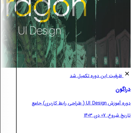
ظرفیت این دوره تکمیل شد
دراگون
دوره آموزش UI Design ( طراحی رابط کاربری) جامع
تاریخ شروع: 07 دی 1403