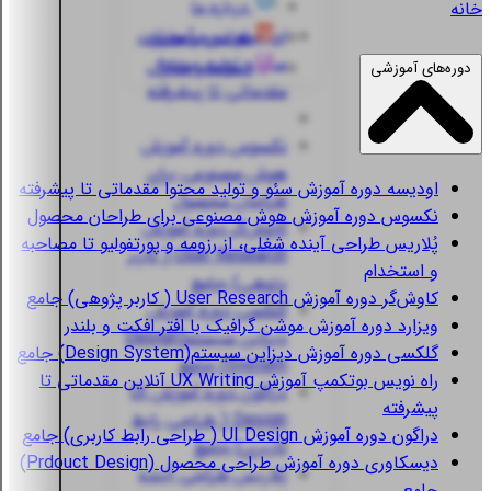
درباره ما
خانه
اودیسه
دوره آموزش
قوانین و مقررات
سئو و تولید محتوا
استعلام مدارک
دوره‌های آموزشی
مقدماتی تا پیشرفته
نکسوس
دوره آموزش
هوش مصنوعی برای
اودیسه
دوره آموزش سئو و تولید محتوا مقدماتی تا پیشرفته
طراحان محصول
نکسوس
دوره آموزش هوش مصنوعی برای طراحان محصول
کاوش‌گر
دوره آموزش
پُلاریس
طراحی آینده شغلی، از رزومه و پورتفولیو تا مصاحبه
User Research ( کاربر
و استخدام
پژوهی) جامع
کاوش‌گر
دوره آموزش User Research ( کاربر پژوهی) جامع
گلکسی
دوره آموزش
ویزارد
دوره آموزش موشن گرافیک با افتر افکت و بلندر
دیزاین سیستم(Design
گلکسی
دوره آموزش دیزاین سیستم(Design System) جامع
System) جامع
راه نویس
بوتکمپ آموزش UX Writing آنلاین مقدماتی تا
دراگون
دوره آموزش UI
پیشرفته
Design ( طراحی رابط
دراگون
دوره آموزش UI Design ( طراحی رابط کاربری) جامع
کاربری) جامع
دیسکاوری
دوره آموزش طراحی محصول (Prdouct Design)
پُلاریس
طراحی آینده
جامع