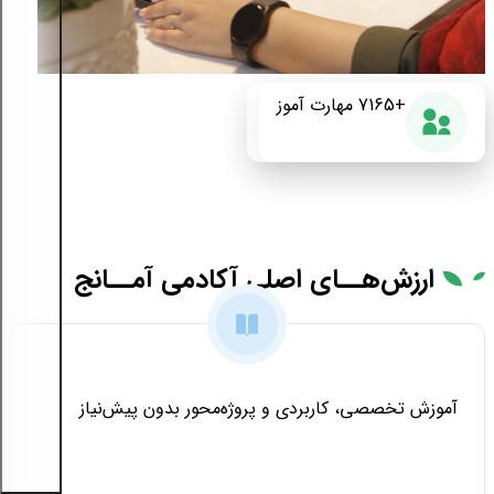
+175
+7165
87%
مهارت آموز
دوره آموزشی
رضایت از دوره
ارزش‌هــای
اصلی آکادمی آمــانج
آموزش تخصصی، کاربردی و پروژه‌محور بدون پیش‌نیاز