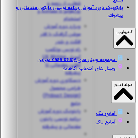
شغلی، از رزومه و
پایتونیک
دوره آموزش برنامه نویسی پایتون مقدماتی و
پورتفولیو تا مصاحبه و
پیشرفته
استخدام
ویزارد
دوره آموزش
کامیونیتی
موشن گرافیک با افتر
افکت و بلندر
راه نویس
بوتکمپ
آموزش UX Writing
مجموعه وبینار های case study دیزاین
آنلاین مقدماتی تا
وبینار های انتخاب آگاهانه
پیشرفته
دیسکاوری
دوره آموزش
مجله آمانج
طراحی محصول
(Prdouct Design)
جامع
پایتونیک
دوره آموزش
آمانج مگ
برنامه نویسی پایتون
آمانج تاک
مقدماتی و پیشرفته