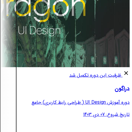
ظرفیت این دوره تکمیل شد
دراگون
دوره آموزش UI Design ( طراحی رابط کاربری) جامع
تاریخ شروع: 07 دی 1403