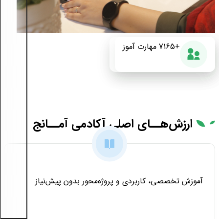
+175
+7165
87%
مهارت آموز
دوره آموزشی
رضایت از دوره
ارزش‌هــای
اصلی آکادمی آمــانج
آموزش تخصصی، کاربردی و پروژه‌محور بدون پیش‌نیاز