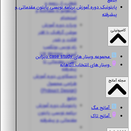
شغلی، از رزومه و
پایتونیک
دوره آموزش برنامه نویسی پایتون مقدماتی و
پورتفولیو تا مصاحبه و
پیشرفته
استخدام
ویزارد
دوره آموزش
کامیونیتی
موشن گرافیک با افتر
افکت و بلندر
راه نویس
بوتکمپ
آموزش UX Writing
مجموعه وبینار های case study دیزاین
آنلاین مقدماتی تا
وبینار های انتخاب آگاهانه
پیشرفته
دیسکاوری
دوره آموزش
مجله آمانج
طراحی محصول
(Prdouct Design)
جامع
پایتونیک
دوره آموزش
آمانج مگ
برنامه نویسی پایتون
آمانج تاک
مقدماتی و پیشرفته