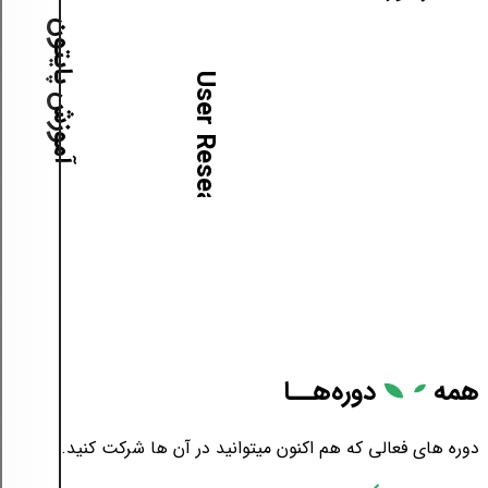
آموزش پایتون
آ
م
و
ز
ش
U
s
e
r
R
e
s
e
a
r
c
h
همه
دوره‌هــا
دوره های فعالی که هم اکنون میتوانید در آن ها شرکت کنید.