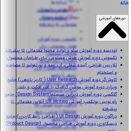
درباره ما
خانه
اودیسه
دوره آموزش
قوانین و مقررات
سئو و تولید محتوا
استعلام مدارک
دوره‌های آموزشی
مقدماتی تا پیشرفته
نکسوس
دوره آموزش
هوش مصنوعی برای
اودیسه
دوره آموزش سئو و تولید محتوا مقدماتی تا پیشرفته
طراحان محصول
نکسوس
دوره آموزش هوش مصنوعی برای طراحان محصول
کاوش‌گر
دوره آموزش
پُلاریس
طراحی آینده شغلی، از رزومه و پورتفولیو تا مصاحبه
User Research ( کاربر
و استخدام
پژوهی) جامع
کاوش‌گر
دوره آموزش User Research ( کاربر پژوهی) جامع
گلکسی
دوره آموزش
ویزارد
دوره آموزش موشن گرافیک با افتر افکت و بلندر
دیزاین سیستم(Design
گلکسی
دوره آموزش دیزاین سیستم(Design System) جامع
System) جامع
راه نویس
بوتکمپ آموزش UX Writing آنلاین مقدماتی تا
دراگون
دوره آموزش UI
پیشرفته
Design ( طراحی رابط
دراگون
دوره آموزش UI Design ( طراحی رابط کاربری) جامع
کاربری) جامع
دیسکاوری
دوره آموزش طراحی محصول (Prdouct Design)
پُلاریس
طراحی آینده
جامع