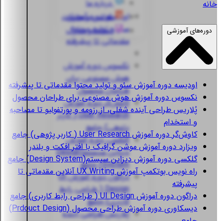
درباره ما
خانه
اودیسه
دوره آموزش
قوانین و مقررات
سئو و تولید محتوا
استعلام مدارک
دوره‌های آموزشی
مقدماتی تا پیشرفته
نکسوس
دوره آموزش
هوش مصنوعی برای
اودیسه
دوره آموزش سئو و تولید محتوا مقدماتی تا پیشرفته
طراحان محصول
نکسوس
دوره آموزش هوش مصنوعی برای طراحان محصول
کاوش‌گر
دوره آموزش
پُلاریس
طراحی آینده شغلی، از رزومه و پورتفولیو تا مصاحبه
User Research ( کاربر
و استخدام
پژوهی) جامع
کاوش‌گر
دوره آموزش User Research ( کاربر پژوهی) جامع
گلکسی
دوره آموزش
ویزارد
دوره آموزش موشن گرافیک با افتر افکت و بلندر
دیزاین سیستم(Design
گلکسی
دوره آموزش دیزاین سیستم(Design System) جامع
System) جامع
راه نویس
بوتکمپ آموزش UX Writing آنلاین مقدماتی تا
دراگون
دوره آموزش UI
پیشرفته
Design ( طراحی رابط
دراگون
دوره آموزش UI Design ( طراحی رابط کاربری) جامع
کاربری) جامع
دیسکاوری
دوره آموزش طراحی محصول (Prdouct Design)
پُلاریس
طراحی آینده
جامع