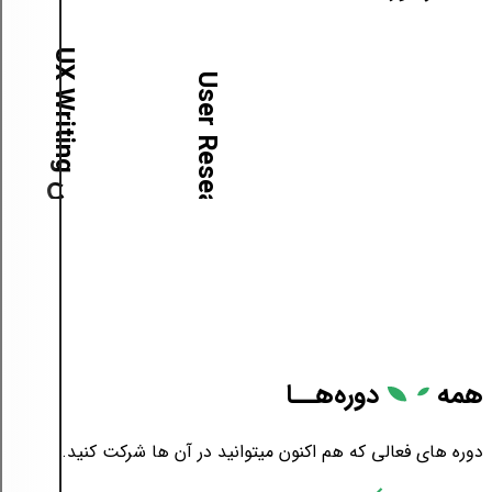
آ
م
و
ز
ش
U
X
W
r
i
t
i
n
g
آ
م
و
ز
ش
U
s
e
r
R
e
s
e
a
r
c
h
همه
دوره‌هــا
دوره های فعالی که هم اکنون میتوانید در آن ها شرکت کنید.