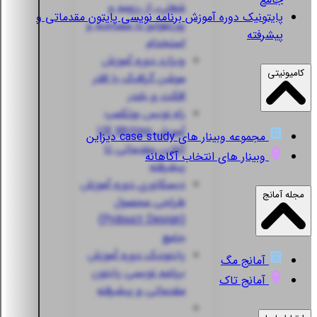
شغلی، از رزومه و
پایتونیک
دوره آموزش برنامه نویسی پایتون مقدماتی و
پورتفولیو تا مصاحبه و
پیشرفته
استخدام
ویزارد
دوره آموزش
کامیونیتی
موشن گرافیک با افتر
افکت و بلندر
راه نویس
بوتکمپ
آموزش UX Writing
مجموعه وبینار های case study دیزاین
آنلاین مقدماتی تا
وبینار های انتخاب آگاهانه
پیشرفته
دیسکاوری
دوره آموزش
مجله آمانج
طراحی محصول
(Prdouct Design)
جامع
پایتونیک
دوره آموزش
آمانج مگ
برنامه نویسی پایتون
آمانج تاک
مقدماتی و پیشرفته