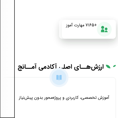
+175
+7165
87%
مهارت آموز
دوره آموزشی
رضایت از دوره
ارزش‌هــای
اصلی آکادمی آمــانج
آموزش تخصصی، کاربردی و پروژه‌محور بدون پیش‌نیاز