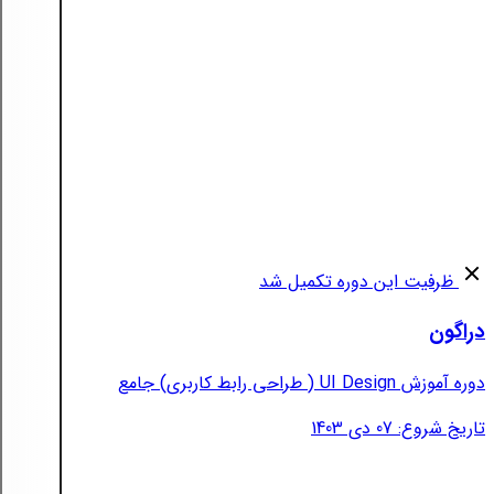
ظرفیت این دوره تکمیل شد
دراگون
دوره آموزش UI Design ( طراحی رابط کاربری) جامع
تاریخ شروع: 07 دی 1403