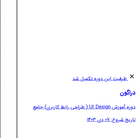
ظرفیت این دوره تکمیل شد
دراگون
دوره آموزش UI Design ( طراحی رابط کاربری) جامع
تاریخ شروع: 07 دی 1403