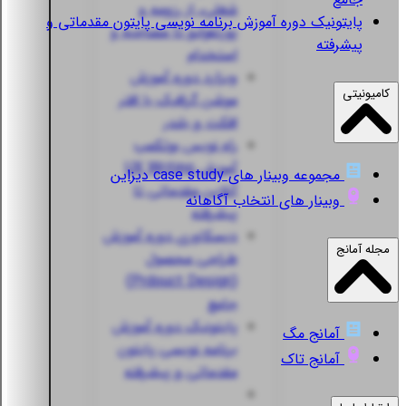
شغلی، از رزومه و
پایتونیک
دوره آموزش برنامه نویسی پایتون مقدماتی و
پورتفولیو تا مصاحبه و
پیشرفته
استخدام
ویزارد
دوره آموزش
کامیونیتی
موشن گرافیک با افتر
افکت و بلندر
راه نویس
بوتکمپ
آموزش UX Writing
مجموعه وبینار های case study دیزاین
آنلاین مقدماتی تا
وبینار های انتخاب آگاهانه
پیشرفته
دیسکاوری
دوره آموزش
مجله آمانج
طراحی محصول
(Prdouct Design)
جامع
پایتونیک
دوره آموزش
آمانج مگ
برنامه نویسی پایتون
آمانج تاک
مقدماتی و پیشرفته