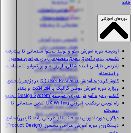
درباره ما
خانه
اودیسه
دوره آموزش
قوانین و مقررات
سئو و تولید محتوا
استعلام مدارک
دوره‌های آموزشی
مقدماتی تا پیشرفته
نکسوس
دوره آموزش
هوش مصنوعی برای
اودیسه
دوره آموزش سئو و تولید محتوا مقدماتی تا پیشرفته
طراحان محصول
نکسوس
دوره آموزش هوش مصنوعی برای طراحان محصول
کاوش‌گر
دوره آموزش
پُلاریس
طراحی آینده شغلی، از رزومه و پورتفولیو تا مصاحبه
User Research ( کاربر
و استخدام
پژوهی) جامع
کاوش‌گر
دوره آموزش User Research ( کاربر پژوهی) جامع
گلکسی
دوره آموزش
ویزارد
دوره آموزش موشن گرافیک با افتر افکت و بلندر
دیزاین سیستم(Design
گلکسی
دوره آموزش دیزاین سیستم(Design System) جامع
System) جامع
راه نویس
بوتکمپ آموزش UX Writing آنلاین مقدماتی تا
دراگون
دوره آموزش UI
پیشرفته
Design ( طراحی رابط
دراگون
دوره آموزش UI Design ( طراحی رابط کاربری) جامع
کاربری) جامع
دیسکاوری
دوره آموزش طراحی محصول (Prdouct Design)
پُلاریس
طراحی آینده
جامع