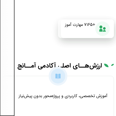
+175
+7165
87%
مهارت آموز
دوره آموزشی
رضایت از دوره
ارزش‌هــای
اصلی آکادمی آمــانج
آموزش تخصصی، کاربردی و پروژه‌محور بدون پیش‌نیاز