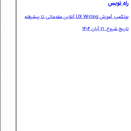
راه نویس
بوتکمپ آموزش UX Writing آنلاین مقدماتی تا پیشرفته
تاریخ شروع: 21 آبان 1404