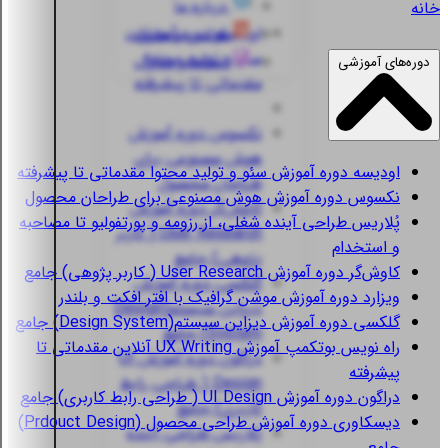
درباره ما
خانه
اودیسه
دوره آموزش
قوانین و مقررات
سئو و تولید محتوا
استعلام مدارک
دوره‌های آموزشی
مقدماتی تا پیشرفته
نکسوس
دوره آموزش
هوش مصنوعی برای
اودیسه
دوره آموزش سئو و تولید محتوا مقدماتی تا پیشرفته
طراحان محصول
نکسوس
دوره آموزش هوش مصنوعی برای طراحان محصول
کاوش‌گر
دوره آموزش
پُلاریس
طراحی آینده شغلی، از رزومه و پورتفولیو تا مصاحبه
User Research ( کاربر
و استخدام
پژوهی) جامع
کاوش‌گر
دوره آموزش User Research ( کاربر پژوهی) جامع
گلکسی
دوره آموزش
ویزارد
دوره آموزش موشن گرافیک با افتر افکت و بلندر
دیزاین سیستم(Design
گلکسی
دوره آموزش دیزاین سیستم(Design System) جامع
System) جامع
راه نویس
بوتکمپ آموزش UX Writing آنلاین مقدماتی تا
دراگون
دوره آموزش UI
پیشرفته
Design ( طراحی رابط
دراگون
دوره آموزش UI Design ( طراحی رابط کاربری) جامع
کاربری) جامع
دیسکاوری
دوره آموزش طراحی محصول (Prdouct Design)
پُلاریس
طراحی آینده
جامع