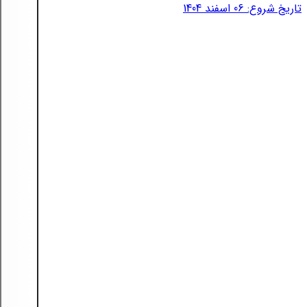
تاریخ شروع: 06 اسفند 1404