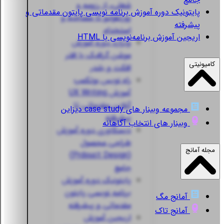
شغلی، از رزومه و
پایتونیک
دوره آموزش برنامه نویسی پایتون مقدماتی و
پورتفولیو تا مصاحبه و
پیشرفته
استخدام
اریجین
آموزش برنامه‌نویسی با HTML
ویزارد
دوره آموزش
موشن گرافیک با افتر
کامیونیتی
افکت و بلندر
راه نویس
بوتکمپ
آموزش UX Writing
آنلاین مقدماتی تا
مجموعه وبینار های case study دیزاین
پیشرفته
وبینار های انتخاب آگاهانه
دیسکاوری
دوره آموزش
طراحی محصول
مجله آمانج
(Prdouct Design)
جامع
پایتونیک
دوره آموزش
برنامه نویسی پایتون
آمانج مگ
مقدماتی و پیشرفته
آمانج تاک
اریجین
آموزش