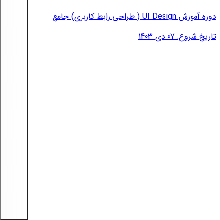
دوره آموزش UI Design ( طراحی رابط کاربری) جامع
تاریخ شروع: 07 دی 1403