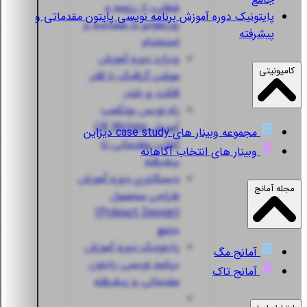
شغلی، از رزومه و
پایتونیک
دوره آموزش برنامه نویسی پایتون مقدماتی و
پورتفولیو تا مصاحبه و
پیشرفته
استخدام
ویزارد
دوره آموزش
کامیونیتی
موشن گرافیک با افتر
افکت و بلندر
راه نویس
بوتکمپ
آموزش UX Writing
مجموعه وبینار های case study دیزاین
آنلاین مقدماتی تا
وبینار های انتخاب آگاهانه
پیشرفته
دیسکاوری
دوره آموزش
مجله آمانج
طراحی محصول
(Prdouct Design)
جامع
پایتونیک
دوره آموزش
آمانج مگ
برنامه نویسی پایتون
آمانج تاک
مقدماتی و پیشرفته