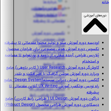
درباره ما
خانه
اودیسه
دوره آموزش
قوانین و مقررات
سئو و تولید محتوا
استعلام مدارک
دوره‌های آموزشی
مقدماتی تا پیشرفته
نکسوس
دوره آموزش
هوش مصنوعی برای
اودیسه
دوره آموزش سئو و تولید محتوا مقدماتی تا پیشرفته
طراحان محصول
نکسوس
دوره آموزش هوش مصنوعی برای طراحان محصول
کاوش‌گر
دوره آموزش
پُلاریس
طراحی آینده شغلی، از رزومه و پورتفولیو تا مصاحبه
User Research ( کاربر
و استخدام
پژوهی) جامع
کاوش‌گر
دوره آموزش User Research ( کاربر پژوهی) جامع
گلکسی
دوره آموزش
ویزارد
دوره آموزش موشن گرافیک با افتر افکت و بلندر
دیزاین سیستم(Design
گلکسی
دوره آموزش دیزاین سیستم(Design System) جامع
System) جامع
راه نویس
بوتکمپ آموزش UX Writing آنلاین مقدماتی تا
دراگون
دوره آموزش UI
پیشرفته
Design ( طراحی رابط
دراگون
دوره آموزش UI Design ( طراحی رابط کاربری) جامع
کاربری) جامع
دیسکاوری
دوره آموزش طراحی محصول (Prdouct Design)
پُلاریس
طراحی آینده
جامع