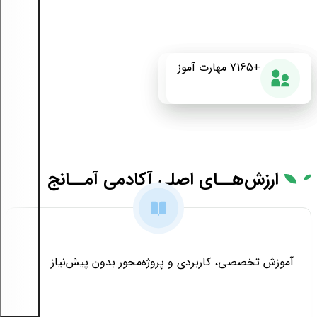
+175
+7165
87%
مهارت آموز
دوره آموزشی
رضایت از دوره
ارزش‌هــای
اصلی آکادمی آمــانج
آموزش تخصصی، کاربردی و پروژه‌محور بدون پیش‌نیاز