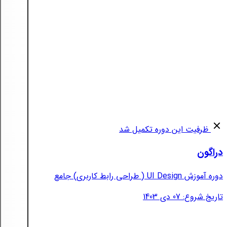
ظرفیت این دوره تکمیل شد
دراگون
دوره آموزش UI Design ( طراحی رابط کاربری) جامع
تاریخ شروع: 07 دی 1403