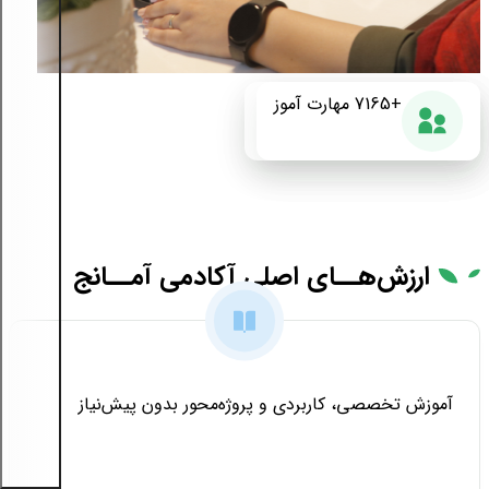
+175
+7165
87%
مهارت آموز
دوره آموزشی
رضایت از دوره
ارزش‌هــای
اصلی آکادمی آمــانج
آموزش تخصصی، کاربردی و پروژه‌محور بدون پیش‌نیاز