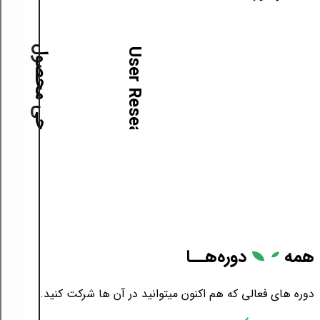
آموزش طراحی محصول
آ
م
و
ز
ش
U
s
e
r
R
e
s
e
a
r
c
h
همه
دوره‌هــا
دوره های فعالی که هم اکنون میتوانید در آن ها شرکت کنید.