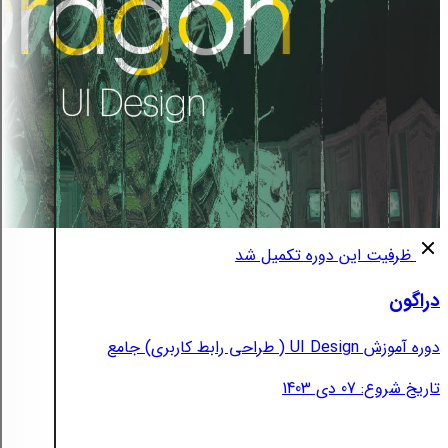
ظرفیت این دوره تکمیل شد
دراگون
دوره آموزش UI Design ( طراحی رابط کاربری) جامع
تاریخ شروع: 07 دی 1403