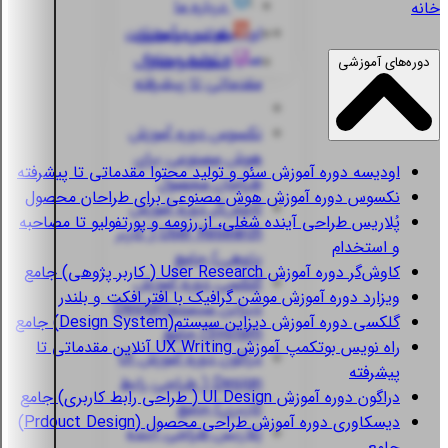
درباره ما
خانه
اودیسه
دوره آموزش
قوانین و مقررات
سئو و تولید محتوا
استعلام مدارک
دوره‌های آموزشی
مقدماتی تا پیشرفته
نکسوس
دوره آموزش
هوش مصنوعی برای
اودیسه
دوره آموزش سئو و تولید محتوا مقدماتی تا پیشرفته
طراحان محصول
نکسوس
دوره آموزش هوش مصنوعی برای طراحان محصول
کاوش‌گر
دوره آموزش
پُلاریس
طراحی آینده شغلی، از رزومه و پورتفولیو تا مصاحبه
User Research ( کاربر
و استخدام
پژوهی) جامع
کاوش‌گر
دوره آموزش User Research ( کاربر پژوهی) جامع
گلکسی
دوره آموزش
ویزارد
دوره آموزش موشن گرافیک با افتر افکت و بلندر
دیزاین سیستم(Design
گلکسی
دوره آموزش دیزاین سیستم(Design System) جامع
System) جامع
راه نویس
بوتکمپ آموزش UX Writing آنلاین مقدماتی تا
دراگون
دوره آموزش UI
پیشرفته
Design ( طراحی رابط
دراگون
دوره آموزش UI Design ( طراحی رابط کاربری) جامع
کاربری) جامع
دیسکاوری
دوره آموزش طراحی محصول (Prdouct Design)
پُلاریس
طراحی آینده
جامع