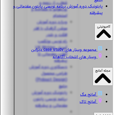
شغلی، از رزومه و
پایتونیک
دوره آموزش برنامه نویسی پایتون مقدماتی و
پورتفولیو تا مصاحبه و
پیشرفته
استخدام
ویزارد
دوره آموزش
کامیونیتی
موشن گرافیک با افتر
افکت و بلندر
راه نویس
بوتکمپ
آموزش UX Writing
مجموعه وبینار های case study دیزاین
آنلاین مقدماتی تا
وبینار های انتخاب آگاهانه
پیشرفته
دیسکاوری
دوره آموزش
مجله آمانج
طراحی محصول
(Prdouct Design)
جامع
پایتونیک
دوره آموزش
آمانج مگ
برنامه نویسی پایتون
آمانج تاک
مقدماتی و پیشرفته