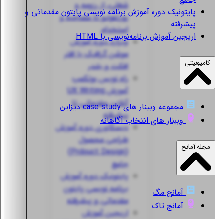
شغلی، از رزومه و
پایتونیک
دوره آموزش برنامه نویسی پایتون مقدماتی و
پورتفولیو تا مصاحبه و
پیشرفته
استخدام
اریجین
آموزش برنامه‌نویسی با HTML
ویزارد
دوره آموزش
موشن گرافیک با افتر
کامیونیتی
افکت و بلندر
راه نویس
بوتکمپ
آموزش UX Writing
آنلاین مقدماتی تا
مجموعه وبینار های case study دیزاین
پیشرفته
وبینار های انتخاب آگاهانه
دیسکاوری
دوره آموزش
طراحی محصول
مجله آمانج
(Prdouct Design)
جامع
پایتونیک
دوره آموزش
برنامه نویسی پایتون
آمانج مگ
مقدماتی و پیشرفته
آمانج تاک
اریجین
آموزش