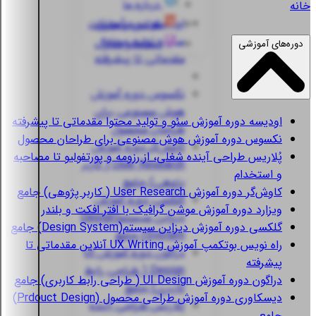
درباره ما
خانه
اودیسه
دوره آموزش
قوانین و مقررات
سئو و تولید محتوا
استعلام مدارک
دوره‌های آموزشی
مقدماتی تا پیشرفته
نکسوس
دوره آموزش
هوش مصنوعی برای
اودیسه
دوره آموزش سئو و تولید محتوا مقدماتی تا پیشرفته
طراحان محصول
نکسوس
دوره آموزش هوش مصنوعی برای طراحان محصول
کاوش‌گر
دوره آموزش
پُلاریس
طراحی آینده شغلی، از رزومه و پورتفولیو تا مصاحبه
User Research ( کاربر
و استخدام
پژوهی) جامع
کاوش‌گر
دوره آموزش User Research ( کاربر پژوهی) جامع
گلکسی
دوره آموزش
ویزارد
دوره آموزش موشن گرافیک با افتر افکت و بلندر
دیزاین سیستم(Design
گلکسی
دوره آموزش دیزاین سیستم(Design System) جامع
System) جامع
راه نویس
بوتکمپ آموزش UX Writing آنلاین مقدماتی تا
دراگون
دوره آموزش UI
پیشرفته
Design ( طراحی رابط
دراگون
دوره آموزش UI Design ( طراحی رابط کاربری) جامع
کاربری) جامع
دیسکاوری
دوره آموزش طراحی محصول (Prdouct Design)
پُلاریس
طراحی آینده
جامع