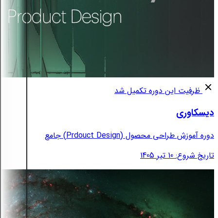
ظرفیت این دوره تکمیل شد
دیسکاوری
دوره آموزش طراحی محصول (Prdouct Design) جامع
تاریخ شروع: 10 تیر 1405