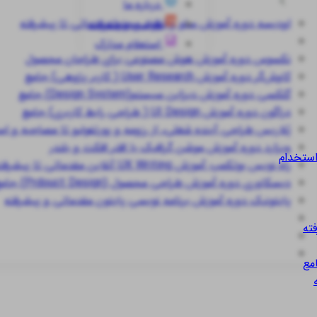
درباره ما
اودیسه
دوره آموزش سئو و تولید محتوا مقدماتی تا پیشرفته
قوانین و مقررات
استعلام مدارک
نکسوس
دوره آموزش هوش مصنوعی برای طراحان محصول
کاوش‌گر
دوره آموزش User Research ( کاربر پژوهی) جامع
گلکسی
دوره آموزش دیزاین سیستم(Design System) جامع
دراگون
دوره آموزش UI Design ( طراحی رابط کاربری) جامع
پُلاریس
طراحی آینده شغلی، از رزومه و پورتفولیو تا مصاحبه و ا
ویزارد
دوره آموزش موشن گرافیک با افتر افکت و بلندر
استخدام
راه نویس
بوتکمپ آموزش UX Writing آنلاین مقدماتی تا پیشرفته
دیسکاوری
دوره آموزش طراحی محصول (Prdouct Design) جامع
پایتونیک
دوره آموزش برنامه نویسی پایتون مقدماتی و پیشرفته