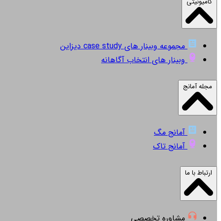
کامیونیتی
مجموعه وبینار های case study دیزاین
وبینار های انتخاب آگاهانه
مجله آمانج
آمانج مگ
آمانج تاک
ارتباط با ما
مشاوره تخصصی