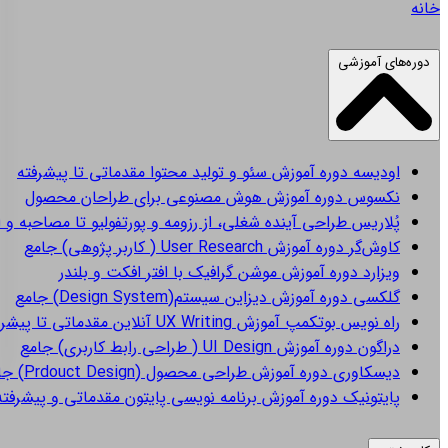
خانه
دوره‌های آموزشی
اودیسه
دوره آموزش سئو و تولید محتوا مقدماتی تا پیشرفته
نکسوس
دوره آموزش هوش مصنوعی برای طراحان محصول
پُلاریس
طراحی آینده شغلی، از رزومه و پورتفولیو تا مصاحبه و 
کاوش‌گر
دوره آموزش User Research ( کاربر پژوهی) جامع
ویزارد
دوره آموزش موشن گرافیک با افتر افکت و بلندر
گلکسی
دوره آموزش دیزاین سیستم(Design System) جامع
راه نویس
بوتکمپ آموزش UX Writing آنلاین مقدماتی تا پیشرفته
دراگون
دوره آموزش UI Design ( طراحی رابط کاربری) جامع
دیسکاوری
دوره آموزش طراحی محصول (Prdouct Design) جامع
پایتونیک
دوره آموزش برنامه نویسی پایتون مقدماتی و پیشرفته