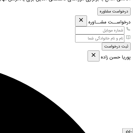
درخواست مشاوره
درخواســت مشــاوره
ثبت درخواست
پوریا حسن زاده