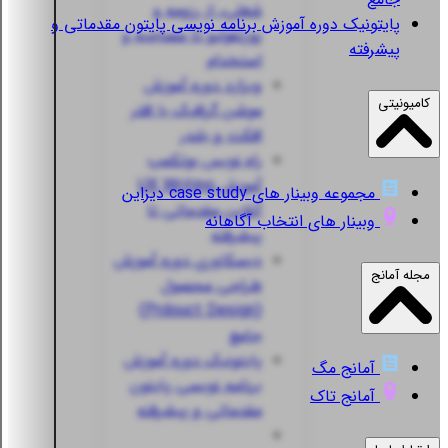
شغلی، از رزومه و
پایتونیک
دوره آموزش برنامه نویسی پایتون مقدماتی و
پورتفولیو تا مصاحبه و
پیشرفته
استخدام
ویزارد
دوره آموزش
کامیونیتی
موشن گرافیک با افتر
افکت و بلندر
راه نویس
بوتکمپ
آموزش UX Writing
مجموعه وبینار های case study دیزاین
آنلاین مقدماتی تا
وبینار های انتخاب آگاهانه
پیشرفته
دیسکاوری
دوره آموزش
مجله آمانج
طراحی محصول
(Prdouct Design)
جامع
پایتونیک
دوره آموزش
آمانج مگ
برنامه نویسی پایتون
آمانج تاک
مقدماتی و پیشرفته