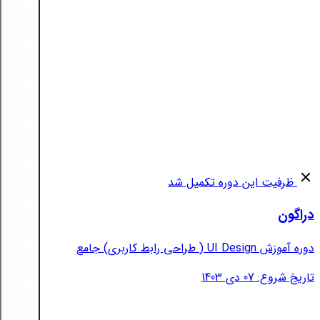
ظرفیت این دوره تکمیل شد
دراگون
دوره آموزش UI Design ( طراحی رابط کاربری) جامع
تاریخ شروع: 07 دی 1403