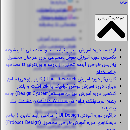
درباره ما
خانه
اودیسه
دوره آموزش
قوانین و مقررات
سئو و تولید محتوا
استعلام مدارک
دوره‌های آموزشی
مقدماتی تا پیشرفته
نکسوس
دوره آموزش
هوش مصنوعی برای
اودیسه
دوره آموزش سئو و تولید محتوا مقدماتی تا پیشرفته
طراحان محصول
نکسوس
دوره آموزش هوش مصنوعی برای طراحان محصول
کاوش‌گر
دوره آموزش
پُلاریس
طراحی آینده شغلی، از رزومه و پورتفولیو تا مصاحبه
User Research ( کاربر
و استخدام
پژوهی) جامع
کاوش‌گر
دوره آموزش User Research ( کاربر پژوهی) جامع
گلکسی
دوره آموزش
ویزارد
دوره آموزش موشن گرافیک با افتر افکت و بلندر
دیزاین سیستم(Design
گلکسی
دوره آموزش دیزاین سیستم(Design System) جامع
System) جامع
راه نویس
بوتکمپ آموزش UX Writing آنلاین مقدماتی تا
دراگون
دوره آموزش UI
پیشرفته
Design ( طراحی رابط
دراگون
دوره آموزش UI Design ( طراحی رابط کاربری) جامع
کاربری) جامع
دیسکاوری
دوره آموزش طراحی محصول (Prdouct Design)
پُلاریس
طراحی آینده
جامع