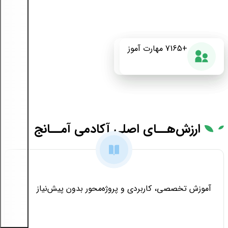
+175
+7165
87%
مهارت آموز
دوره آموزشی
رضایت از دوره
ارزش‌هــای
اصلی آکادمی آمــانج
آموزش تخصصی، کاربردی و پروژه‌محور بدون پیش‌نیاز