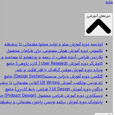
خانه
دوره‌های آموزشی
اودیسه
دوره آموزش سئو و تولید محتوا مقدماتی تا پیشرفته
نکسوس
دوره آموزش هوش مصنوعی برای طراحان محصول
پُلاریس
طراحی آینده شغلی، از رزومه و پورتفولیو تا مصاحبه و 
کاوش‌گر
دوره آموزش User Research ( کاربر پژوهی) جامع
ویزارد
دوره آموزش موشن گرافیک با افتر افکت و بلندر
گلکسی
دوره آموزش دیزاین سیستم(Design System) جامع
راه نویس
بوتکمپ آموزش UX Writing آنلاین مقدماتی تا پیشرفته
دراگون
دوره آموزش UI Design ( طراحی رابط کاربری) جامع
دیسکاوری
دوره آموزش طراحی محصول (Prdouct Design) جامع
پایتونیک
دوره آموزش برنامه نویسی پایتون مقدماتی و پیشرفته