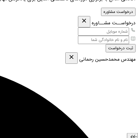
درخواست مشاوره
درخواســت مشــاوره
ثبت درخواست
مهندس محمدحسین رحمانی