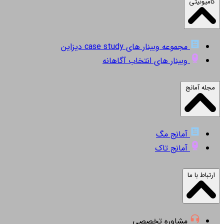
کامیونیتی
مجموعه وبینار های case study دیزاین
وبینار های انتخاب آگاهانه
مجله آمانج
آمانج مگ
آمانج تاک
ارتباط با ما
مشاوره تخصصی