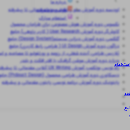
درباره ما
اودیسه
دوره آموزش سئو و تولید محتوا مقدماتی تا پیشرفته
قوانین و مقررات
استعلام مدارک
نکسوس
دوره آموزش هوش مصنوعی برای طراحان محصول
کاوش‌گر
دوره آموزش User Research ( کاربر پژوهی) جامع
گلکسی
دوره آموزش دیزاین سیستم(Design System) جامع
دراگون
دوره آموزش UI Design ( طراحی رابط کاربری) جامع
پُلاریس
طراحی آینده شغلی، از رزومه و پورتفولیو تا مصاحبه و ا
ویزارد
دوره آموزش موشن گرافیک با افتر افکت و بلندر
استخدام
راه نویس
بوتکمپ آموزش UX Writing آنلاین مقدماتی تا پیشرفته
دیسکاوری
دوره آموزش طراحی محصول (Prdouct Design) جامع
پایتونیک
دوره آموزش برنامه نویسی پایتون مقدماتی و پیشرفته