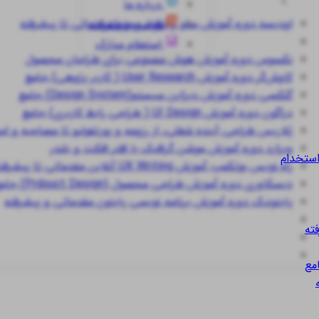
درباره ما
اودیسه
دوره آموزش سئو و تولید محتوا مقدماتی تا پیشرفته
قوانین و مقررات
استعلام مدارک
نکسوس
دوره آموزش هوش مصنوعی برای طراحان محصول
کاوش‌گر
دوره آموزش User Research ( کاربر پژوهی) جامع
گلکسی
دوره آموزش دیزاین سیستم(Design System) جامع
دراگون
دوره آموزش UI Design ( طراحی رابط کاربری) جامع
پُلاریس
طراحی آینده شغلی، از رزومه و پورتفولیو تا مصاحبه و ا
ویزارد
دوره آموزش موشن گرافیک با افتر افکت و بلندر
استخدام
راه نویس
بوتکمپ آموزش UX Writing آنلاین مقدماتی تا پیشرفته
دیسکاوری
دوره آموزش طراحی محصول (Prdouct Design) جامع
پایتونیک
دوره آموزش برنامه نویسی پایتون مقدماتی و پیشرفته