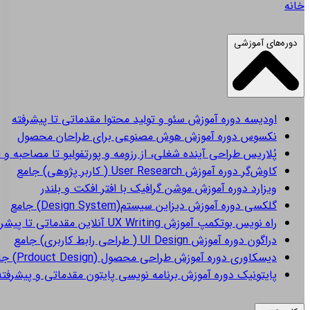
خانه
دوره‌های آموزشی
اودیسه
دوره آموزش سئو و تولید محتوا مقدماتی تا پیشرفته
نکسوس
دوره آموزش هوش مصنوعی برای طراحان محصول
پُلاریس
طراحی آینده شغلی، از رزومه و پورتفولیو تا مصاحبه و 
کاوش‌گر
دوره آموزش User Research ( کاربر پژوهی) جامع
ویزارد
دوره آموزش موشن گرافیک با افتر افکت و بلندر
گلکسی
دوره آموزش دیزاین سیستم(Design System) جامع
راه نویس
بوتکمپ آموزش UX Writing آنلاین مقدماتی تا پیشرفته
دراگون
دوره آموزش UI Design ( طراحی رابط کاربری) جامع
دیسکاوری
دوره آموزش طراحی محصول (Prdouct Design) جامع
پایتونیک
دوره آموزش برنامه نویسی پایتون مقدماتی و پیشرفته