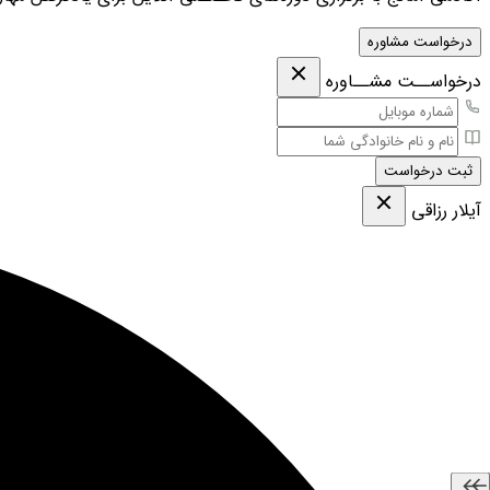
درخواست مشاوره
درخواســت مشــاوره
ثبت درخواست
آیلار رزاقی