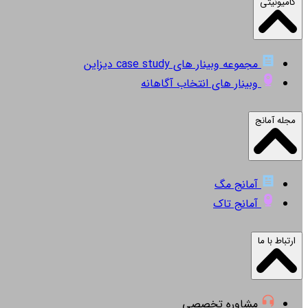
کامیونیتی
مجموعه وبینار های case study دیزاین
وبینار های انتخاب آگاهانه
مجله آمانج
آمانج مگ
آمانج تاک
ارتباط با ما
مشاوره تخصصی