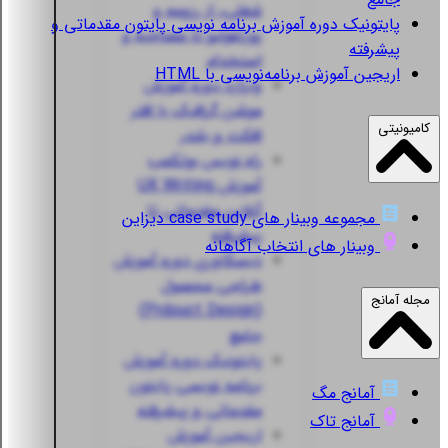
شغلی، از رزومه و
پایتونیک
دوره آموزش برنامه نویسی پایتون مقدماتی و
پورتفولیو تا مصاحبه و
پیشرفته
استخدام
اریجین
آموزش برنامه‌نویسی با HTML
ویزارد
دوره آموزش
موشن گرافیک با افتر
کامیونیتی
افکت و بلندر
راه نویس
بوتکمپ
آموزش UX Writing
آنلاین مقدماتی تا
مجموعه وبینار های case study دیزاین
پیشرفته
وبینار های انتخاب آگاهانه
دیسکاوری
دوره آموزش
طراحی محصول
مجله آمانج
(Prdouct Design)
جامع
پایتونیک
دوره آموزش
برنامه نویسی پایتون
آمانج مگ
مقدماتی و پیشرفته
آمانج تاک
اریجین
آموزش