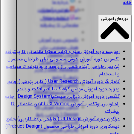
درباره ما
خانه
اودیسه
دوره آموزش
قوانین و مقررات
سئو و تولید محتوا
استعلام مدارک
دوره‌های آموزشی
مقدماتی تا پیشرفته
نکسوس
دوره آموزش
هوش مصنوعی برای
اودیسه
دوره آموزش سئو و تولید محتوا مقدماتی تا پیشرفته
طراحان محصول
نکسوس
دوره آموزش هوش مصنوعی برای طراحان محصول
کاوش‌گر
دوره آموزش
پُلاریس
طراحی آینده شغلی، از رزومه و پورتفولیو تا مصاحبه
User Research ( کاربر
و استخدام
پژوهی) جامع
کاوش‌گر
دوره آموزش User Research ( کاربر پژوهی) جامع
گلکسی
دوره آموزش
ویزارد
دوره آموزش موشن گرافیک با افتر افکت و بلندر
دیزاین سیستم(Design
گلکسی
دوره آموزش دیزاین سیستم(Design System) جامع
System) جامع
راه نویس
بوتکمپ آموزش UX Writing آنلاین مقدماتی تا
دراگون
دوره آموزش UI
پیشرفته
Design ( طراحی رابط
دراگون
دوره آموزش UI Design ( طراحی رابط کاربری) جامع
کاربری) جامع
دیسکاوری
دوره آموزش طراحی محصول (Prdouct Design)
پُلاریس
طراحی آینده
جامع