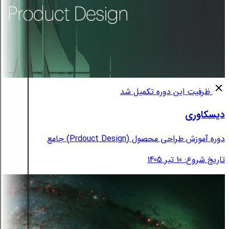
ظرفیت این دوره تکمیل شد
دیسکاوری
دوره آموزش طراحی محصول (Prdouct Design) جامع
تاریخ شروع: 10 تیر 1405